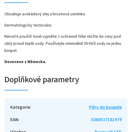
Obsahuje avokádový olej a hroznová semínka.
Dermatologicky testováno.
Návod k použití: kouli vyjměte z ochranné fólie vložte do vany pod
silný proud teplé vody. Používejte minimálně 50 litrů vody na jednu
koupel.
Dovezeno z Německa.
Doplňkové parametry
Kategorie
:
Pěny do koupele
EAN
:
5060537181479
Výrobce
:
Buzzy UK LTD