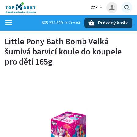
CZK
Prázdný košík
605 232 830
Hledat
Little Pony Bath Bomb Velká
šumivá barvicí koule do koupele
pro děti 165g