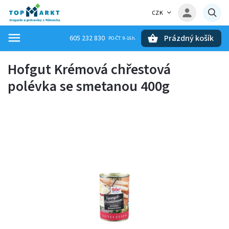
CZK
Prázdný košík
605 232 830
Hledat
Hofgut Krémová chřestová
polévka se smetanou 400g