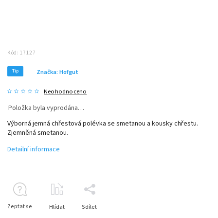
Kód:
17127
Tip
Značka:
Hofgut
Neohodnoceno
Položka byla vyprodána…
Výborná jemná chřestová polévka se smetanou a kousky chřestu.
Zjemněná smetanou.
Detailní informace
Zeptat se
Hlídat
Sdílet