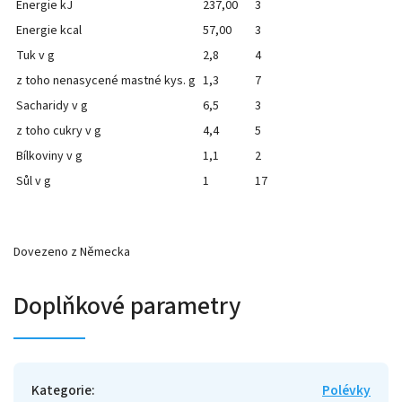
Energie kJ
237,00
3
Energie kcal
57,00
3
Tuk v g
2,8
4
z toho nenasycené mastné kys. g
1,3
7
Sacharidy v g
6,5
3
z toho cukry v g
4,4
5
Bílkoviny v g
1,1
2
Sůl v g
1
17
Dovezeno z Německa
Doplňkové parametry
Kategorie
:
Polévky