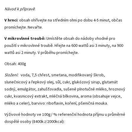
Návod k přípravě
:
V hrnci
: obsah ohřívejte na středním ohni po dobu 4-5 minut, občas
promíchejte. Nevařte.
V mikrovlnné troubě:
Umístěte obsah do nádoby vhodné pro
použití v mikrovlnné troubě. Hřejte na 600 wattů asi 3 minuty, na 900
wattů asi 2 minuty. V průběhu promíchejte.
Obsah: 400g
Složení:
voda, 7,5 chřest, smetana, modifikovaný škrob,
slunečnicový a řepkový olej, sůl, cukr, glukózový sirup, glutamát
sodný, emulgátor, zahušťovadla, sušené plnotučné mléko, hroznový
cukr, kvasnicový extrakt, mléčná bílkovina, aroma (obsahuje vejce,
mléko a celer), barvivo: riboflavin, koření, pšeničná mouka.
Výživové hodnoty ve 100g/ % referenční hodnota příjmu u průměrné
dospělé osoby (8400kJ/2000kcal):