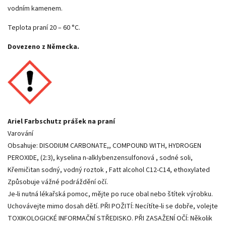
vodním kamenem.
Teplota praní 20 – 60 °C.
Dovezeno z Německa.
Ariel Farbschutz prášek na praní
Varování
Obsahuje: DISODIUM CARBONATE,, COMPOUND WITH, HYDROGEN
PEROXIDE, (2:3), kyselina n-alklybenzensulfonová , sodné soli,
Křemičitan sodný, vodný roztok , Fatt alcohol C12-C14, ethoxylated
Způsobuje vážné podráždění očí.
Je-li nutná lékařská pomoc, mějte po ruce obal nebo štítek výrobku.
Uchovávejte mimo dosah dětí. PŘI POŽITÍ: Necítíte-li se dobře, volejte
TOXIKOLOGICKÉ INFORMAČNÍ STŘEDISKO. PŘI ZASAŽENÍ OČÍ: Několik