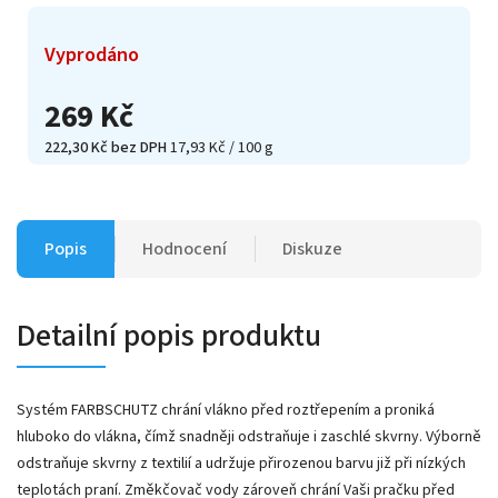
Vyprodáno
269 Kč
222,30 Kč bez DPH
17,93 Kč / 100 g
Popis
Hodnocení
Diskuze
Detailní popis produktu
Systém FARBSCHUTZ chrání vlákno před roztřepením a proniká
hluboko do vlákna, čímž snadněji odstraňuje i zaschlé skvrny. Výborně
odstraňuje skvrny z textilií a udržuje přirozenou barvu již při nízkých
teplotách praní. Změkčovač vody zároveň chrání Vaši pračku před