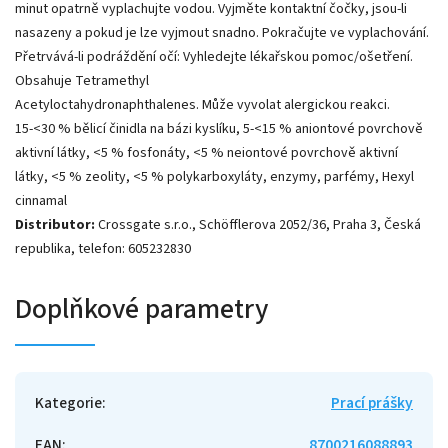
minut opatrně vyplachujte vodou. Vyjměte kontaktní čočky, jsou-li
nasazeny a pokud je lze vyjmout snadno. Pokračujte ve vyplachování.
Přetrvává-li podráždění očí: Vyhledejte lékařskou pomoc/ošetření.
Obsahuje Tetramethyl
Acetyloctahydronaphthalenes. Může vyvolat alergickou reakci.
15-<30 % bělicí činidla na bázi kyslíku, 5-<15 % aniontové povrchově
aktivní látky, <5 % fosfonáty, <5 % neiontové povrchově aktivní
látky, <5 % zeolity, <5 % polykarboxyláty, enzymy, parfémy, Hexyl
cinnamal
Distributor:
Crossgate s.r.o., Schöfflerova 2052/36, Praha 3, Česká
republika, telefon: 605232830
Doplňkové parametry
Kategorie
:
Prací prášky
EAN
:
8700216088893