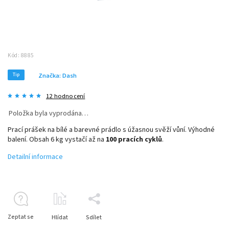
Kód:
8885
Tip
Značka:
Dash
12 hodnocení
Položka byla vyprodána…
Prací prášek na bílé a barevné prádlo s úžasnou svěží vůní. Výhodné
balení. Obsah 6 kg vystačí až na
100 pracích cyklů
.
Detailní informace
Zeptat se
Hlídat
Sdílet