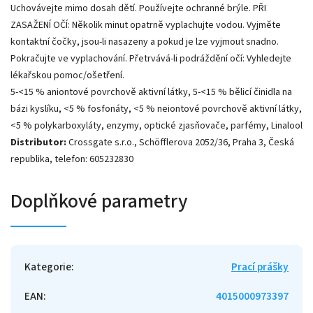
Uchovávejte mimo dosah dětí. Používejte ochranné brýle. PŘI
ZASAŽENÍ OČÍ: Několik minut opatrně vyplachujte vodou. Vyjměte
kontaktní čočky, jsou-li nasazeny a pokud je lze vyjmout snadno.
Pokračujte ve vyplachování. Přetrvává-li podráždění očí: Vyhledejte
lékařskou pomoc/ošetření.
5-<15 % aniontové povrchově aktivní látky, 5-<15 % bělicí činidla na
bázi kyslíku, <5 % fosfonáty, <5 % neiontové povrchově aktivní látky,
<5 % polykarboxyláty, enzymy, optické zjasňovače, parfémy, Linalool
Distributor:
Crossgate s.r.o., Schöfflerova 2052/36, Praha 3, Česká
republika, telefon: 605232830
Doplňkové parametry
Kategorie
:
Prací prášky
EAN
:
4015000973397