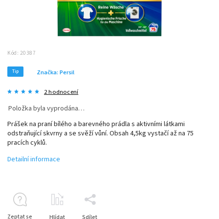
Kód:
20387
Tip
Značka:
Persil
2 hodnocení
Položka byla vyprodána…
Prášek na praní bílého a barevného prádla s aktivními látkami
odstraňující skvrny a se svěží vůní. Obsah 4,5kg vystačí až na 75
pracích cyklů.
Detailní informace
Zeptat se
Hlídat
Sdílet