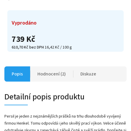
Vyprodáno
739 Kč
610,70 Kč bez DPH
16,42 Kč / 100 g
Popis
Hodnocení (2)
Diskuze
Detailní popis produktu
Persil je jeden z nejznámějších prášků na trhu dlouhodobě vyvíjený
firmou Henkel. Tomu odpovídá i jeho skvělý prací výkon. Velice účinně
odstraňuje skvrny a zanechává zářivě čisté a svěží prádlo. Dopřejte si