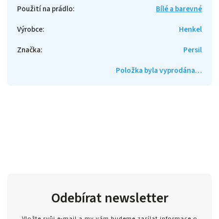
Použití na prádlo
:
Bílé a barevné
Výrobce
:
Henkel
Značka
:
Persil
Položka byla vyprodána…
Odebírat newsletter
Vložte svůj e-mail a my vám budeme zasílat informace o