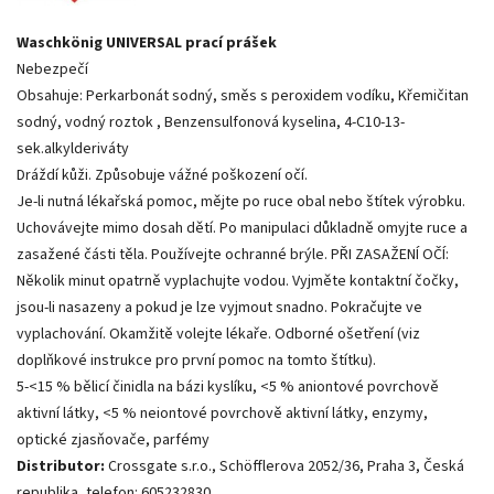
Waschkönig UNIVERSAL prací prášek
Nebezpečí
Obsahuje: Perkarbonát sodný, směs s peroxidem vodíku, Křemičitan
sodný, vodný roztok , Benzensulfonová kyselina, 4-C10-13-
sek.alkylderiváty
Dráždí kůži. Způsobuje vážné poškození očí.
Je-li nutná lékařská pomoc, mějte po ruce obal nebo štítek výrobku.
Uchovávejte mimo dosah dětí. Po manipulaci důkladně omyjte ruce a
zasažené části těla. Používejte ochranné brýle. PŘI ZASAŽENÍ OČÍ:
Několik minut opatrně vyplachujte vodou. Vyjměte kontaktní čočky,
jsou-li nasazeny a pokud je lze vyjmout snadno. Pokračujte ve
vyplachování. Okamžitě volejte lékaře. Odborné ošetření (viz
doplňkové instrukce pro první pomoc na tomto štítku).
5-<15 % bělicí činidla na bázi kyslíku, <5 % aniontové povrchově
aktivní látky, <5 % neiontové povrchově aktivní látky, enzymy,
optické zjasňovače, parfémy
Distributor:
Crossgate s.r.o., Schöfflerova 2052/36, Praha 3, Česká
republika, telefon: 605232830