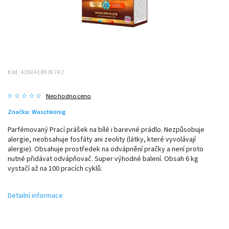
Kód:
4260418936742
Neohodnoceno
Značka:
Waschkönig
Parfémovaný Prací prášek na bílé i barevné prádlo. Nezpůsobuje
alergie, neobsahuje fosfáty ani zeolity (látky, které vyvolávají
alergie). Obsahuje prostředek na odvápnění pračky a není proto
nutné přidávat odvápňovač. Super výhodné balení. Obsah 6 kg
vystačí až na 100 pracích cyklů.
Detailní informace