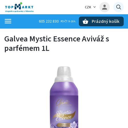
CZK
Prázdný košík
605 232 830
Hledat
Galvea Mystic Essence Aviváž s
parfémem 1L