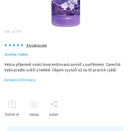
Kód:
22749
4 hodnocení
Značka:
Gallus
Velice příjemně vonící koncentrovaná aviváž s parfémem. Zanechá
Vaše prádlo svěží a hebké. Objem vystačí až na 55 pracích cyklů.
Detailní informace
Zeptat se
Hlídat
Sdílet