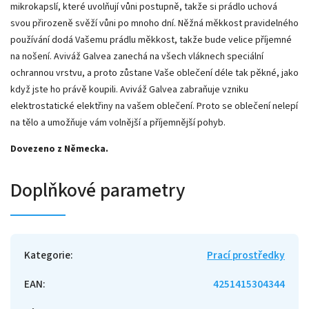
mikrokapslí, které uvolňují vůni postupně, takže si prádlo uchová
svou přirozeně svěží vůni po mnoho dní. Něžná měkkost pravidelného
používání dodá Vašemu prádlu měkkost, takže bude velice příjemné
na nošení. Aviváž Galvea zanechá na všech vláknech speciální
ochrannou vrstvu, a proto zůstane Vaše oblečení déle tak pěkné, jako
když jste ho právě koupili. Aviváž Galvea zabraňuje vzniku
elektrostatické elektřiny na vašem oblečení. Proto se oblečení nelepí
na tělo a umožňuje vám volnější a příjemnější pohyb.
Dovezeno z Německa.
Doplňkové parametry
Kategorie
:
Prací prostředky
EAN
:
4251415304344