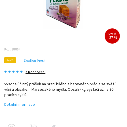
549 Kč
–27 %
Kód:
18864
Akce
Značka:
Persil
7 hodnocení
Vysoce účinný prášek na praní bílého a barevného prádla se svěží
vůní a obsahem Marseillského mýdla. Obsah 4kg vystačí až na 80
pracích cyklů.
Detailní informace