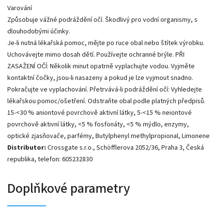
Varování
Způsobuje vážné podráždění očí. Škodlivý pro vodní organismy, s
dlouhodobými účinky.
Je-li nutná lékařská pomoc, mějte po ruce obal nebo štítek výrobku.
Uchovávejte mimo dosah dětí. Používejte ochranné brýle. PŘI
ZASAŽENÍ OČÍ: Několik minut opatrně vyplachujte vodou. Vyjměte
kontaktní čočky, jsou-li nasazeny a pokud je lze vyjmout snadno.
Pokračujte ve vyplachování. Přetrvává-li podráždění očí: Vyhledejte
lékařskou pomoc/ošetření. Odstraňte obal podle platných předpisů.
15-<30 % aniontové povrchově aktivní látky, 5-<15 % neiontové
povrchově aktivní látky, <5 % fosfonáty, <5 % mýdlo, enzymy,
optické zjasňovače, parfémy, Butylphenyl methylpropional, Limonene
Distributor:
Crossgate s.r.o., Schöfflerova 2052/36, Praha 3, Česká
republika, telefon: 605232830
Doplňkové parametry