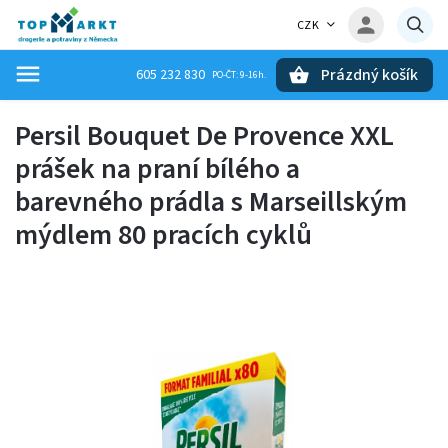
CZK
Prázdný košík
605 232 830
Hledat
Persil Bouquet De Provence XXL
prášek na praní bílého a
barevného prádla s Marseillským
mýdlem 80 pracích cyklů