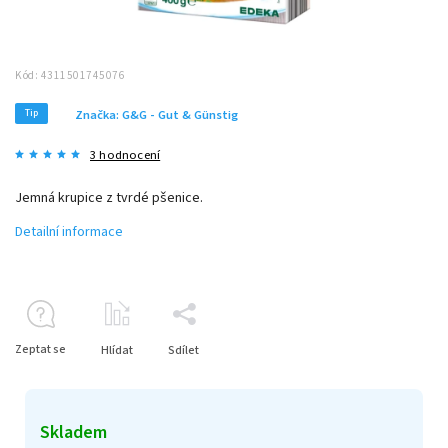
Kód:
4311501745076
Tip
Značka:
G&G - Gut & Günstig
3 hodnocení
Jemná krupice z tvrdé pšenice.
Detailní informace
Zeptat se
Hlídat
Sdílet
Skladem