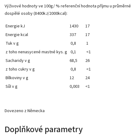
Výživové hodnoty ve 100g/ % referenční hodnota příjmu u průměrné
dospělé osoby (8400kJ/2000kcal):
Energie kJ
1430
17
Energie kcal
337
17
Tuk v g
0,8
1
z toho nenasycené mastné kys. g
0,1
<1
Sacharidy v g
68,5
26
z toho cukry v g
0,8
<1
Bílkoviny v g
12
24
Sůl v g
0,003
<1
Dovezeno z Německa
Doplňkové parametry