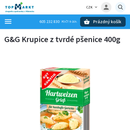
CZK
Prázdný košík
605 232 830
Hledat
G&G Krupice z tvrdé pšenice 400g