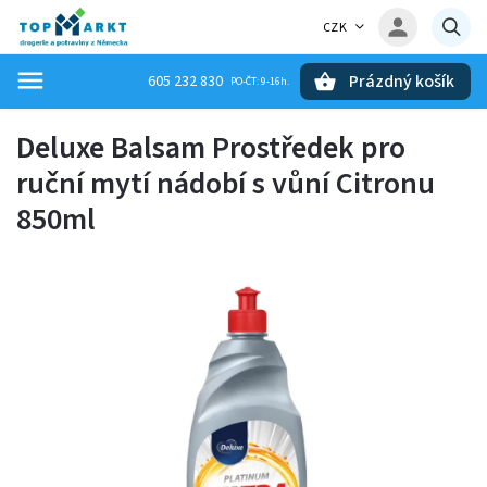
CZK
Prázdný košík
605 232 830
Hledat
Deluxe Balsam Prostředek pro
ruční mytí nádobí s vůní Citronu
850ml