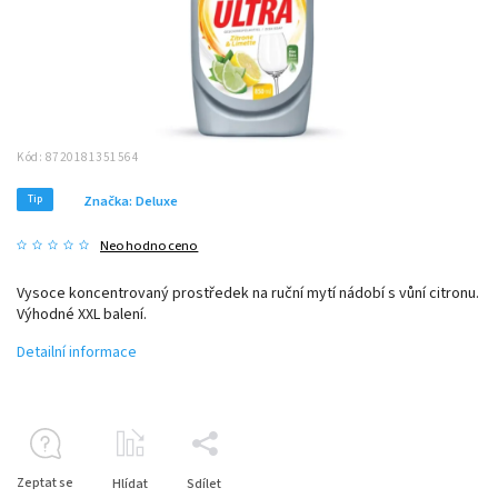
Kód:
8720181351564
Tip
Značka:
Deluxe
Neohodnoceno
Vysoce koncentrovaný prostředek na ruční mytí nádobí s vůní citronu.
Výhodné XXL balení.
Detailní informace
Zeptat se
Hlídat
Sdílet