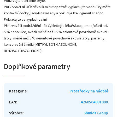
Používejte ochranné brýle.
PŘI ZASAŽENÍ OČÍ: Několik minut opatrně vyplachujte vodou. Vyjměte
kontaktní čočky, jsou-li nasazeny a pokud je lze vyjmout snadno.
Pokračujte ve vyplachování.
Přetrvává-li podráždění očí: Vyhledejte lékařskou pomoc/ošetření.
5 % nebo více, avšak méně než 15 % aniontové povrchově aktivní
látky, méně než 5 % neiontové povrchově aktivní látky, parfémy,
konzervační činidla (METHYLISOTHIAZOLINONE,
BENZISOTHIAZOLINONE).
Doplňkové parametry
Kategorie
:
Prostředky na nádobí
EAN
:
4260504881000
Výrobce
:
Shmidt Group