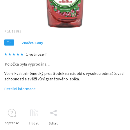
Kód:
12785
Tip
Značka:
Fairy
1 hodnocení
Položka byla vyprodána…
Velmi kvalitní německý prostředek na nádobí s vysokou odmašťovací
schopností a svěží vůní granátového jablka.
Detailní informace
Zeptat se
Hlídat
Sdílet