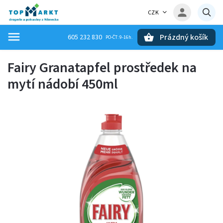
CZK
Prázdný košík
605 232 830
Hledat
Fairy Granatapfel prostředek na
mytí nádobí 450ml