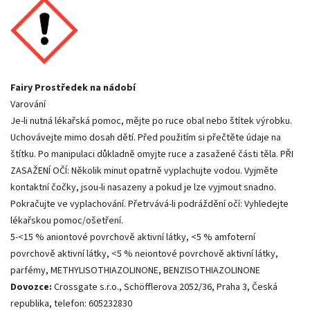
Fairy Prostředek na nádobí
Varování
Je-li nutná lékařská pomoc, mějte po ruce obal nebo štítek výrobku.
Uchovávejte mimo dosah dětí. Před použitím si přečtěte údaje na
štítku. Po manipulaci důkladně omyjte ruce a zasažené části těla. PŘI
ZASAŽENÍ OČÍ: Několik minut opatrně vyplachujte vodou. Vyjměte
kontaktní čočky, jsou-li nasazeny a pokud je lze vyjmout snadno.
Pokračujte ve vyplachování. Přetrvává-li podráždění očí: Vyhledejte
lékařskou pomoc/ošetření.
5-<15 % aniontové povrchově aktivní látky, <5 % amfoterní
povrchově aktivní látky, <5 % neiontové povrchově aktivní látky,
parfémy, METHYLISOTHIAZOLINONE, BENZISOTHIAZOLINONE
Dovozce:
Crossgate s.r.o., Schöfflerova 2052/36, Praha 3, Česká
republika, telefon: 605232830