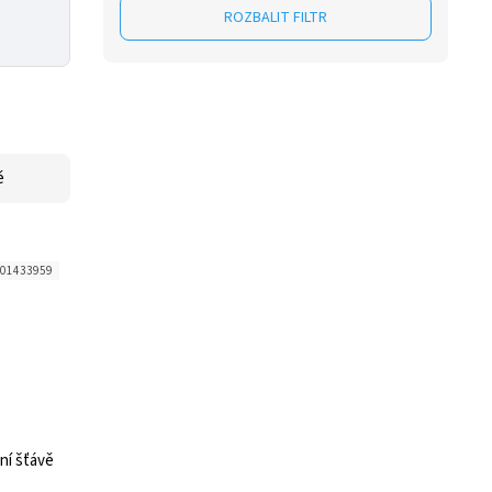
ROZBALIT FILTR
ě
01433959
tní šťávě