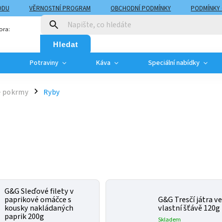
ODU
VĚRNOSTNÍ PROGRAM
OBCHODNÍ PODMÍNKY
PODMÍNKY
T
MOJE OBJEDNÁVKA
ora:
Hledat
Potraviny
Káva
Speciální nabídky
 pokrmy
Ryby
/
G&G Sleďové filety v
paprikové omáčce s
G&G Tresčí játra v
kousky nakládaných
vlastní šťávě 120g
paprik 200g
Skladem