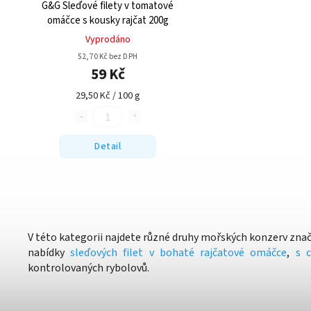
G&G Sleďové filety v tomatové
omáčce s kousky rajčat 200g
Vyprodáno
52,70 Kč bez DPH
59 Kč
29,50 Kč / 100 g
Detail
V této kategorii najdete různé druhy mořských konzerv zna
nabídky
sleďových filet v bohaté rajčatové omáčce
,
s c
kontrolovaných rybolovů.