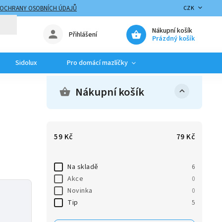
 OCHRANY OSOBNÍCH ÚDAJŮ
CZK
Nákupní košík
Přihlášení
Prázdný košík
Sidolux
Pro domácí mazlíčky
Nákupní košík
59
Kč
79
Kč
Na skladě
6
Akce
0
Novinka
0
e
Tip
5