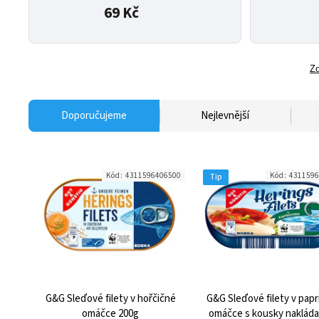
69 Kč
Zo
Doporučujeme
Nejlevnější
Kód:
4311596406500
Kód:
4311596
Tip
G&G Sleďové filety v hořčičné
G&G Sleďové filety v pap
omáčce 200g
omáčce s kousky naklád