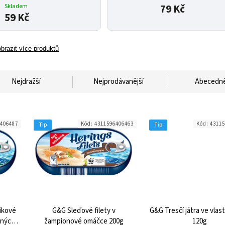
Skladem
79 Kč
59 Kč
brazit více produktů
Nejdražší
Nejprodávanější
Abecedn
406487
Kód:
4311596406463
Kód:
43115
Tip
Tip
rikové
G&G Sleďové filety v
G&G Tresčí játra ve vlas
aných
žampionové omáčce 200g
120g