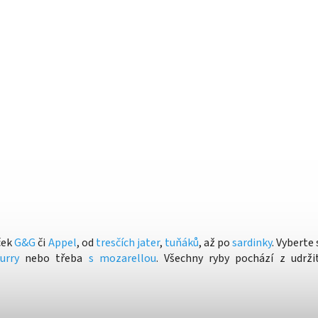
ček
G&G
či
Appel
, od
tresčích jater
,
tuňáků
, až po
sardinky
. Vyberte 
urry
nebo třeba
s mozarellou
. Všechny ryby
pochází z udrži