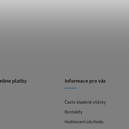
nline platby
Informace pro vás
Často kladené otázky
Kontakty
Hodnocení obchodu