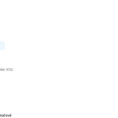
Kód:
4722
omatové