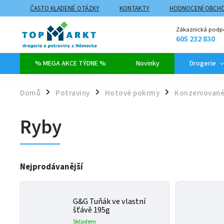
ČASTO KLADENÉ OTÁZKY
KONTAKTY
HODNOCENÍ OBCH
ZPŮSOBY DOPRAVY A PLATBY
PROČ NAKUPOVAT NA TOPMARK
Zákaznická podp
605 232 830
% MEGA AKCE TÝDNE %
Novinky
Drogerie
Domů
Potraviny
Hotové pokrmy
Konzervované
/
/
/
Ryby
Nejprodávanější
G&G Tuňák ve vlastní
šťávě 195g
Skladem