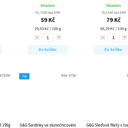
Skladem
Skladem
52,70 Kč bez DPH
70,50 Kč bez DPH
59 Kč
79 Kč
29,50 Kč / 100 g
65,29 Kč / 100 g
Do košíku
Do košíku
675250
Kód:
8726
Tip
ě 195g
G&G Sardinky ve slunečnicovém
G&G Sleďové filety v t