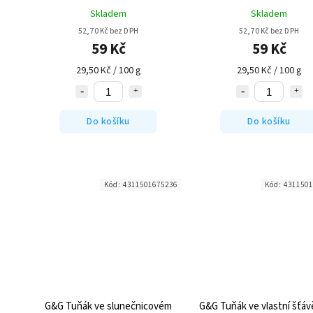
paprik 200g
Skladem
Skladem
52,70 Kč bez DPH
52,70 Kč bez DPH
59 Kč
59 Kč
29,50 Kč / 100 g
29,50 Kč / 100 g
Do košíku
Do košíku
Kód:
4311501675236
Kód:
4311501
G&G Tuňák ve slunečnicovém
G&G Tuňák ve vlastní šťáv