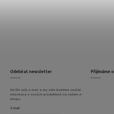
Odebírat newsletter
Přijímáme o
Vložte svůj e-mail a my vám budeme zasílat
informace o nových produktech na našem e-
shopu.
E-mail