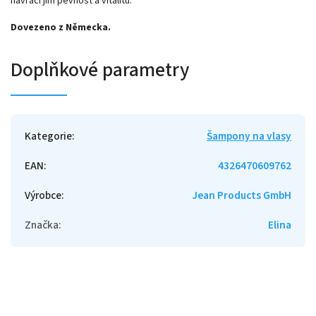
navrací jim pevnost a vitalitu.
Dovezeno z Německa.
Doplňkové parametry
Kategorie
:
Šampony na vlasy
EAN
:
4326470609762
Výrobce
:
Jean Products GmbH
Značka
:
Elina