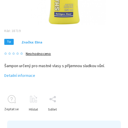
Kód:
18719
Tip
Značka:
Elina
Neohodnoceno
Šampon určený pro mastné vlasy s příjemnou sladkou vůní.
Detailní informace
Zeptat se
Hlídat
Sdílet