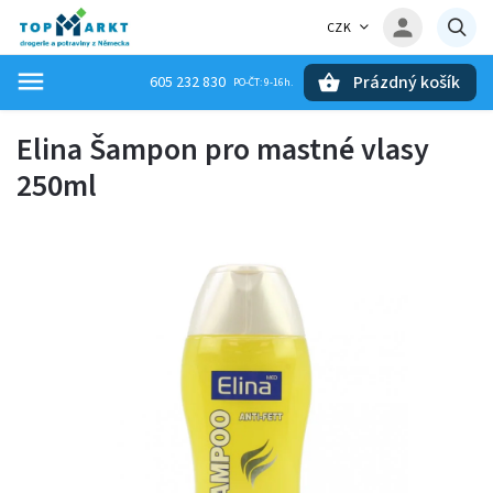
CZK
Prázdný košík
605 232 830
Hledat
Elina Šampon pro mastné vlasy
250ml