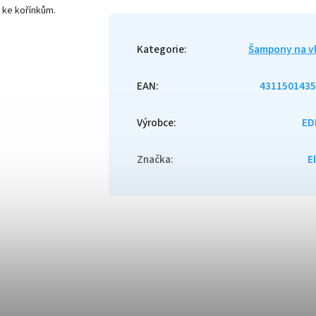
 ke kořínkům.
Kategorie
:
Šampony na v
EAN
:
4311501435
Výrobce
:
ED
Značka
:
E