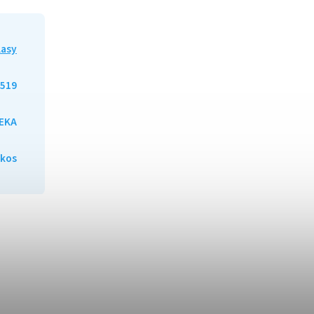
lasy
519
EKA
lkos