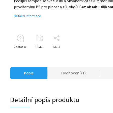
Pečující šampon se svěží vůní a obsahem výtažku z meruňk
provitaminu B5 pro plnost a sílu vlasů. B
ez obsahu silikon
Detailní informace
Zeptat se
Hlídat
Sdílet
Popis
Hodnocení (1)
Detailní popis produktu