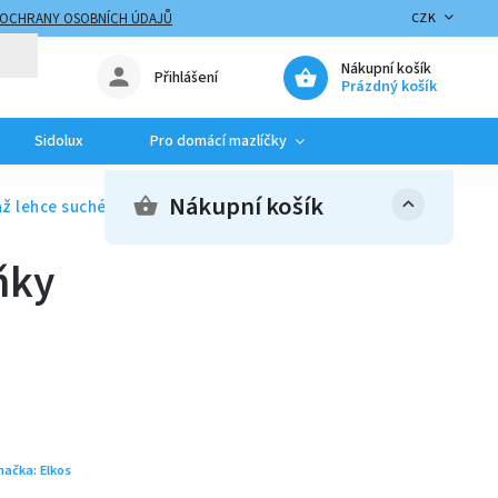
 OCHRANY OSOBNÍCH ÚDAJŮ
CZK
Nákupní košík
Přihlášení
Prázdný košík
Sidolux
Pro domácí mazlíčky
Nákupní košík
ž lehce suché vlasy 500ml
ňky
načka:
Elkos