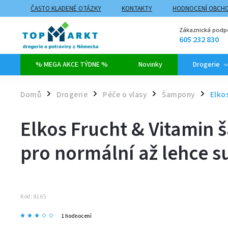
ČASTO KLADENÉ OTÁZKY
KONTAKTY
HODNOCENÍ OBCH
ZPŮSOBY DOPRAVY A PLATBY
PROČ NAKUPOVAT NA TOPMARK
Zákaznická podp
605 232 830
% MEGA AKCE TÝDNE %
Novinky
Drogerie
Domů
Drogerie
Péče o vlasy
Šampony
Elko
/
/
/
/
Elkos Frucht & Vitamin
pro normální až lehce s
Kód:
8165
1 hodnocení