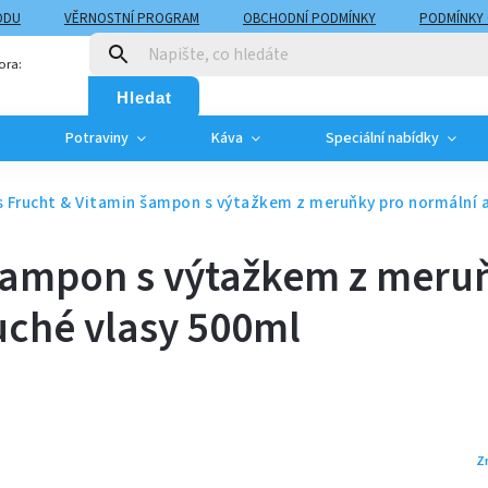
ODU
VĚRNOSTNÍ PROGRAM
OBCHODNÍ PODMÍNKY
PODMÍNKY
T
MOJE OBJEDNÁVKA
ora:
Hledat
Potraviny
Káva
Speciální nabídky
s Frucht & Vitamin šampon s výtažkem z meruňky pro normální a
 šampon s výtažkem z meru
uché vlasy 500ml
Z