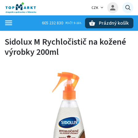
CZK
Prázdný košík
605 232 830
Hledat
Sidolux M Rychločistič na kožené
výrobky 200ml