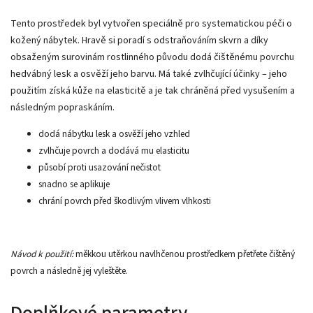
Tento prostředek byl vytvořen speciálně pro systematickou péči o
kožený nábytek. Hravě si poradí s odstraňováním skvrn a díky
obsaženým surovinám rostlinného původu dodá čištěnému povrchu
hedvábný lesk a osvěží jeho barvu. Má také zvlhčující účinky – jeho
použitím získá kůže na elasticitě a je tak chráněná před vysušením a
následným popraskáním.
dodá nábytku lesk a osvěží jeho vzhled
zvlhčuje povrch a dodává mu elasticitu
působí proti usazování nečistot
snadno se aplikuje
chrání povrch před škodlivým vlivem vlhkosti
Návod k použití:
měkkou utěrkou navlhčenou prostředkem přetřete čištěný
povrch a následně jej vyleštěte.
Doplňkové parametry