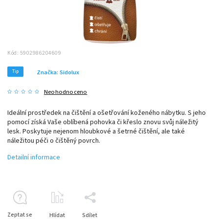
Kód:
5902986204609
Tip
Značka:
Sidolux
Neohodnoceno
Ideální prostředek na čištění a ošetřování koženého nábytku. S jeho
pomocí získá Vaše oblíbená pohovka či křeslo znovu svůj náležitý
lesk. Poskytuje nejenom hloubkové a šetrné čištění, ale také
náležitou péči o čištěný povrch.
Detailní informace
Zeptat se
Hlídat
Sdílet