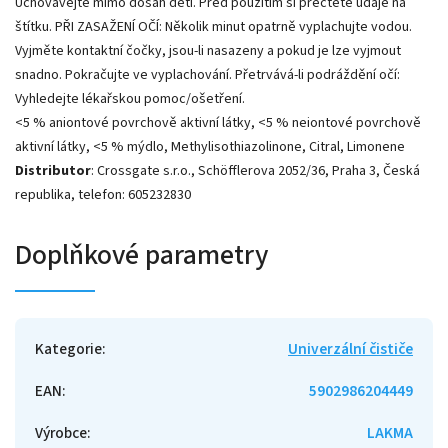
Uchovávejte mimo dosah dětí. Před použitím si přečtěte údaje na
štítku. PŘI ZASAŽENÍ OČÍ: Několik minut opatrně vyplachujte vodou.
Vyjměte kontaktní čočky, jsou-li nasazeny a pokud je lze vyjmout
snadno. Pokračujte ve vyplachování. Přetrvává-li podráždění očí:
Vyhledejte lékařskou pomoc/ošetření.
<5 % aniontové povrchově aktivní látky, <5 % neiontové povrchově
aktivní látky, <5 % mýdlo, Methylisothiazolinone, Citral, Limonene
Distributor
: Crossgate s.r.o., Schöfflerova 2052/36, Praha 3, Česká
republika, telefon: 605232830
Doplňkové parametry
Kategorie
:
Univerzální čističe
EAN
:
5902986204449
Výrobce
:
LAKMA