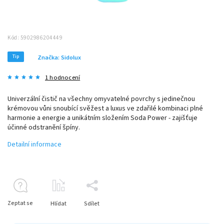
Kód:
5902986204449
Tip
Značka:
Sidolux
1 hodnocení
Univerzální čistič na všechny omyvatelné povrchy s jedinečnou
krémovou vůni snoubící svěžest a luxus ve zdařilé kombinaci plné
harmonie a energie a unikátním složením Soda Power - zajišťuje
účinné odstranění špíny.
Detailní informace
Zeptat se
Hlídat
Sdílet