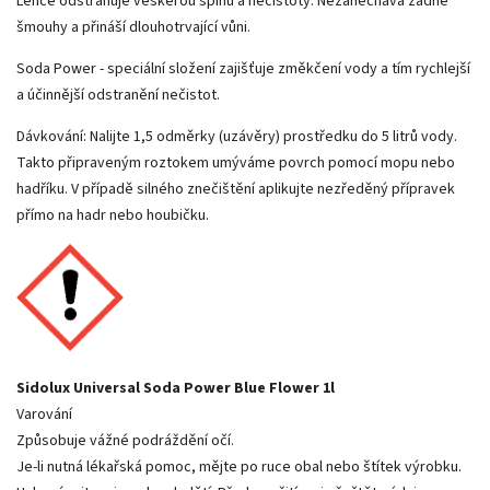
Lehce odstraňuje veškerou špínu a nečistoty. Nezanechává žádné
šmouhy a přináší dlouhotrvající vůni.
Soda Power - speciální složení zajišťuje změkčení vody a tím rychlejší
a účinnější odstranění nečistot.
Dávkování: Nalijte 1,5 odměrky (uzávěry) prostředku do 5 litrů vody.
Takto připraveným roztokem umýváme povrch pomocí mopu nebo
hadříku. V případě silného znečištění aplikujte nezředěný přípravek
přímo na hadr nebo houbičku.
Sidolux Universal Soda Power Blue Flower 1l
Varování
Způsobuje vážné podráždění očí.
Je-li nutná lékařská pomoc, mějte po ruce obal nebo štítek výrobku.