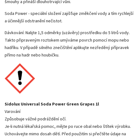
šmouhy a přináší dlouhotrvající vůni.
Soda Power - speciální složení zajišťuje změkčení vody a tím rychlejší
a účinnější odstranění nečistot.
Dávkování: Nalijte 1,5 odměrky (uzávěry) prostředku do 5 litrů vody.
Takto připraveným roztokem umýváme povrch pomocí mopu nebo
hadříku. V případě silného znečištění aplikujte nezředěný přípravek
přímo na hadr nebo houbičku.
Sidolux Universal Soda Power Green Grapes 1l
Varování
Způsobuje vážné podráždění očí.
Je-li nutná lékařská pomoc, mějte po ruce obal nebo štítek výrobku.
Uchovávejte mimo dosah dětí. Před použitím si přečtěte údaje na