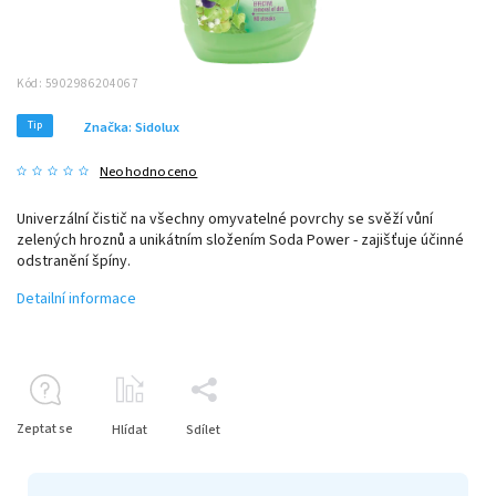
Kód:
5902986204067
Tip
Značka:
Sidolux
Neohodnoceno
Univerzální čistič na všechny omyvatelné povrchy se svěží vůní
zelených hroznů a unikátním složením Soda Power - zajišťuje účinné
odstranění špíny.
Detailní informace
Zeptat se
Hlídat
Sdílet