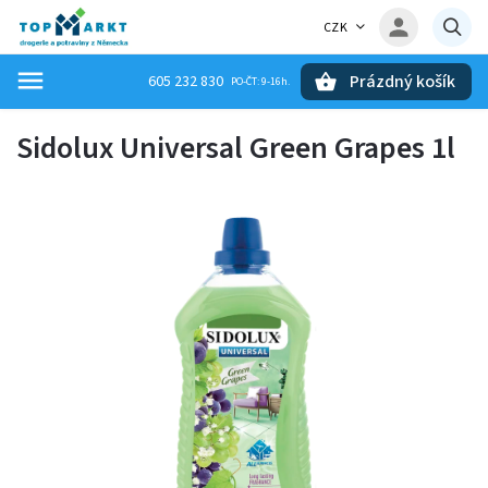
CZK
Prázdný košík
605 232 830
Hledat
Sidolux Universal Green Grapes 1l