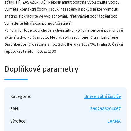
štítku. PŘI ZASAŽENÍ OČÍ: Několik minut opatrně vyplachujte vodou.
Vyjměte kontaktní čočky, jsou-li nasazeny a pokud je lze vyjmout
snadno. Pokračujte ve vyplachování. Přetrvává-li podráždění očí:
Vyhledejte lékařskou pomoc/ošetření.
<5 % aniontové povrchově aktivní látky, <5 % neiontové povrchově
aktivní látky, <5 % mýdlo, Methylisothiazolinone, Citral, Limonene
Distributor
: Crossgate s.r.o., Schöfflerova 2052/36, Praha 3, Česká
republika, telefon: 605232830
Doplňkové parametry
Kategorie
:
Univerzální čističe
EAN
:
5902986204067
Výrobce
:
LAKMA