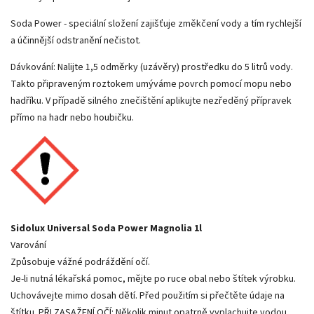
Soda Power - speciální složení zajišťuje změkčení vody a tím rychlejší
a účinnější odstranění nečistot.
Dávkování: Nalijte 1,5 odměrky (uzávěry) prostředku do 5 litrů vody.
Takto připraveným roztokem umýváme povrch pomocí mopu nebo
hadříku. V případě silného znečištění aplikujte nezředěný přípravek
přímo na hadr nebo houbičku.
Sidolux Universal Soda Power Magnolia 1l
Varování
Způsobuje vážné podráždění očí.
Je-li nutná lékařská pomoc, mějte po ruce obal nebo štítek výrobku.
Uchovávejte mimo dosah dětí. Před použitím si přečtěte údaje na
štítku. PŘI ZASAŽENÍ OČÍ: Několik minut opatrně vyplachujte vodou.