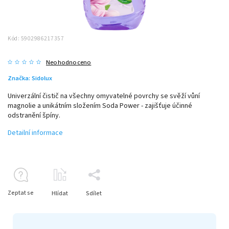
Kód:
5902986217357
Neohodnoceno
Značka:
Sidolux
Univerzální čistič na všechny omyvatelné povrchy se svěží vůní
magnolie a unikátním složením Soda Power - zajišťuje účinné
odstranění špíny.
Detailní informace
Zeptat se
Hlídat
Sdílet