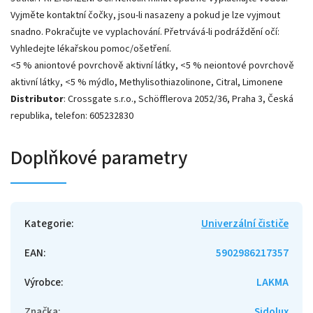
Vyjměte kontaktní čočky, jsou-li nasazeny a pokud je lze vyjmout
snadno. Pokračujte ve vyplachování. Přetrvává-li podráždění očí:
Vyhledejte lékařskou pomoc/ošetření.
<5 % aniontové povrchově aktivní látky, <5 % neiontové povrchově
aktivní látky, <5 % mýdlo, Methylisothiazolinone, Citral, Limonene
Distributor
: Crossgate s.r.o., Schöfflerova 2052/36, Praha 3, Česká
republika, telefon: 605232830
Doplňkové parametry
Kategorie
:
Univerzální čističe
EAN
:
5902986217357
Výrobce
:
LAKMA
Značka
:
Sidolux