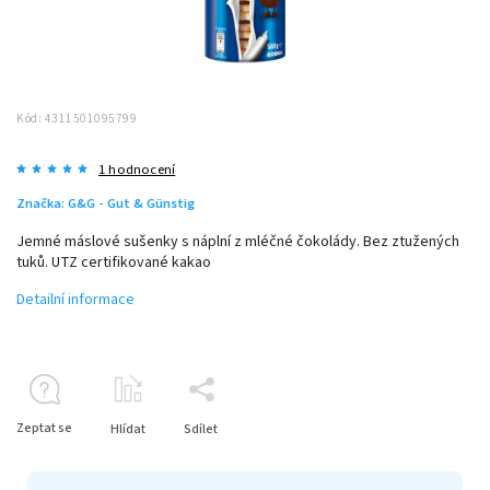
Kód:
4311501095799
1 hodnocení
Značka:
G&G - Gut & Günstig
Jemné máslové sušenky s náplní z mléčné čokolády. Bez ztužených
tuků. UTZ certifikované kakao
Detailní informace
Zeptat se
Hlídat
Sdílet