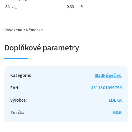
Sůl v g
0,33
9
Dovezeno z Německa
Doplňkové parametry
Kategorie
:
Sladké pečivo
EAN
:
4311501095799
Výrobce
:
EDEKA
Značka
:
G&G