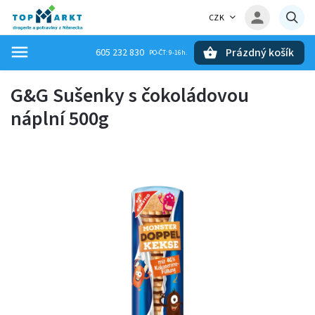
CZK
Prázdný košík
605 232 830
Hledat
G&G Sušenky s čokoládovou
náplní 500g