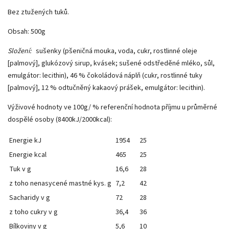
Bez ztužených tuků.
Obsah: 500g
Složení:
sušenky (pšeničná mouka, voda, cukr, rostlinné oleje
[palmový], glukózový sirup, kvásek; sušené odstředěné mléko, sůl,
emulgátor: lecithin), 46 % čokoládová náplň (cukr, rostlinné tuky
[palmový], 12 % odtučněný kakaový prášek, emulgátor: lecithin).
Výživové hodnoty ve 100g/ % referenční hodnota příjmu u průměrné
dospělé osoby (8400kJ/2000kcal):
Energie kJ
1954
25
Energie kcal
465
25
Tuk v g
16,6
28
z toho nenasycené mastné kys. g
7,2
42
Sacharidy v g
72
28
z toho cukry v g
36,4
36
Bílkoviny v g
5,6
10