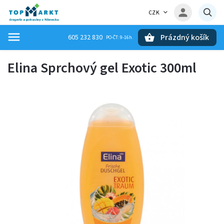
CZK
Prázdný košík
605 232 830
Hledat
Elina Sprchový gel Exotic 300ml