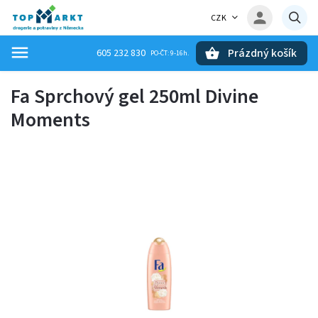
CZK
Prázdný košík
605 232 830
Hledat
Fa Sprchový gel 250ml Divine
Moments