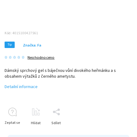
Kód:
4015100427561
Tip
Značka:
Fa
Neohodnoceno
Dámský sprchový gel s báječnou vůní divokého heřmánku a s
obsahem výtažků z černého ametystu.
Detailní informace
Zeptat se
Hlídat
Sdílet