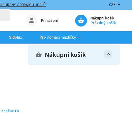
 OCHRANY OSOBNÍCH ÚDAJŮ
CZK
Nákupní košík
Přihlášení
Prázdný košík
Sidolux
Pro domácí mazlíčky
Nákupní košík
Značka:
Fa