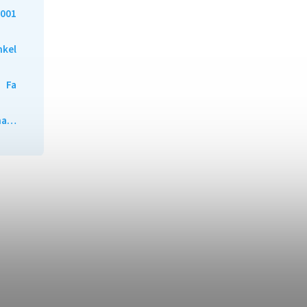
001
nkel
Fa
ána…