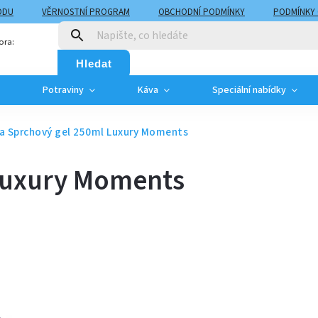
ODU
VĚRNOSTNÍ PROGRAM
OBCHODNÍ PODMÍNKY
PODMÍNKY
T
MOJE OBJEDNÁVKA
ora:
Hledat
Potraviny
Káva
Speciální nabídky
a Sprchový gel 250ml Luxury Moments
 Luxury Moments