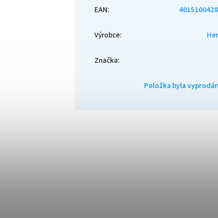
EAN
:
4015100428
Výrobce
:
He
Značka
:
Položka byla vyprod