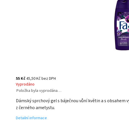
55 Kč
45,50 Kč bez DPH
Vyprodáno
Položka byla vyprodána…
Dámský sprchový gel s báječnou vůní květin a s obsahem v
z černého ametystu.
Detailní informace