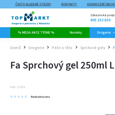
ČASTO KLADENÉ OTÁZKY
KONTAKTY
HODNOCENÍ OBCH
ZPŮSOBY DOPRAVY A PLATBY
PROČ NAKUPOVAT NA TOPMARK
Zákaznická podp
605 232 830
% MEGA AKCE TÝDNE %
Novinky
Drogerie
Domů
Drogerie
Péče o tělo
Sprchové gely
F
/
/
/
/
Fa Sprchový gel 250ml
Kód:
23204
Neohodnoceno