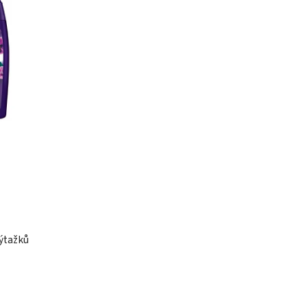
ýtažků