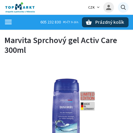
CZK
Prázdný košík
605 232 830
Hledat
Marvita Sprchový gel Activ Care
300ml