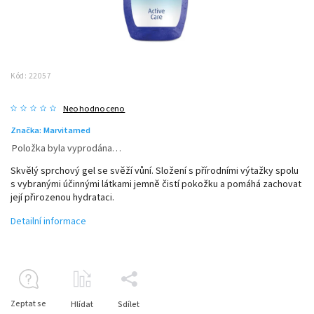
Kód:
22057
Neohodnoceno
Značka:
Marvitamed
Položka byla vyprodána…
Skvělý sprchový gel se svěží vůní. Složení s přírodními výtažky spolu
s vybranými účinnými látkami jemně čistí pokožku a pomáhá zachovat
její přirozenou hydrataci.
Detailní informace
Zeptat se
Hlídat
Sdílet