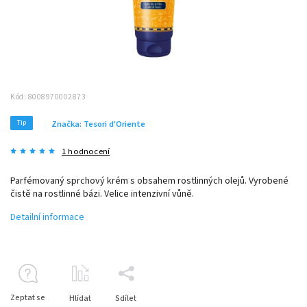
Kód:
8008970002873
Tip
Značka:
Tesori d'Oriente
1 hodnocení
Parfémovaný sprchový krém s obsahem rostlinných olejů. Vyrobené
čistě na rostlinné bázi. Velice intenzivní vůně.
Detailní informace
Zeptat se
Hlídat
Sdílet