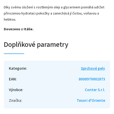
Díky svému složení s rostlinnými oleji a glycerinem pomáhá udržet
přirozenou hydrataci pokožky a zanechává jí čistou, voňavou a
hebkou.
Dovezeno z Itálie.
Doplňkové parametry
Kategorie
:
Sprchové gely
EAN
:
8008970002873
Výrobce
:
Conter S.r.l.
Značka
:
Tesori d'Oriente