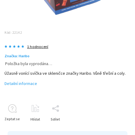
Kód:
22142
1 hodnocení
Značka:
Haribo
Položka byla vyprodána…
Úžasně vonící svíčka ve skleničce značky Haribo. Vůně třešní a coly.
Detailní informace
Zeptat se
Hlídat
Sdílet