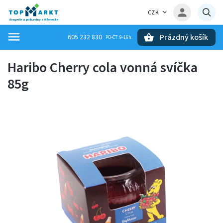
CZK
Prázdný košík
605 232 830
Hledat
Haribo Cherry cola vonná svíčka
85g