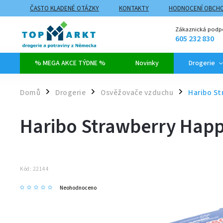
ČASTO KLADENÉ OTÁZKY
KONTAKTY
HODNOCENÍ OBCH
ZPŮSOBY DOPRAVY A PLATBY
PROČ NAKUPOVAT NA TOPMARK
Zákaznická podp
605 232 830
% MEGA AKCE TÝDNE %
Novinky
Drogerie
Domů
Drogerie
Osvěžovače vzduchu
Haribo St
/
/
/
Haribo Strawberry Happ
Kód:
22144
Neohodnoceno