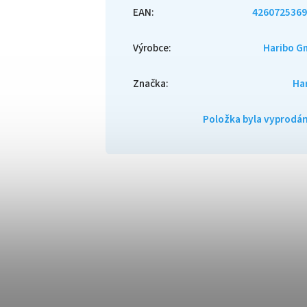
EAN
:
4260725369
Výrobce
:
Haribo G
Značka
:
Ha
Položka byla vyprod