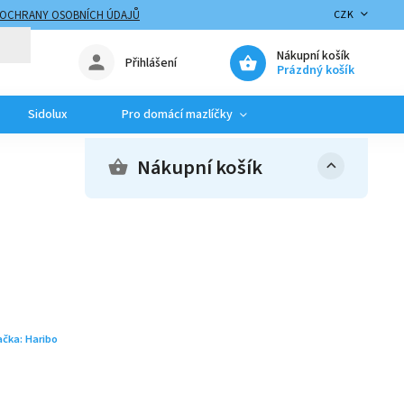
 OCHRANY OSOBNÍCH ÚDAJŮ
CZK
Nákupní košík
Přihlášení
Prázdný košík
Sidolux
Pro domácí mazlíčky
Nákupní košík
ačka:
Haribo