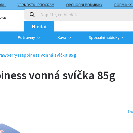
ODU
VĚRNOSTNÍ PROGRAM
OBCHODNÍ PODMÍNKY
PODMÍNKY
T
MOJE OBJEDNÁVKA
ora:
Hledat
Potraviny
Káva
Speciální nabídky
rawberry Happiness vonná svíčka 85g
iness vonná svíčka 85g
Zn