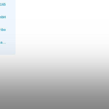
165
mbH
ribo
ána…