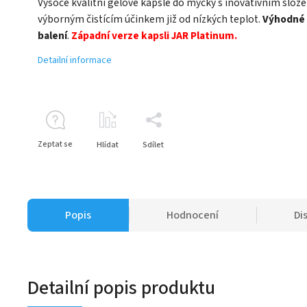
Vysoce kvalitní gelové kapsle do myčky s inovativním slož
výborným čistícím účinkem již od nízkých teplot.
Výhodné
balení
.
Západní verze kapsli JAR Platinum.
Detailní informace
Zeptat se
Hlídat
Sdílet
Popis
Hodnocení
Di
Detailní popis produktu