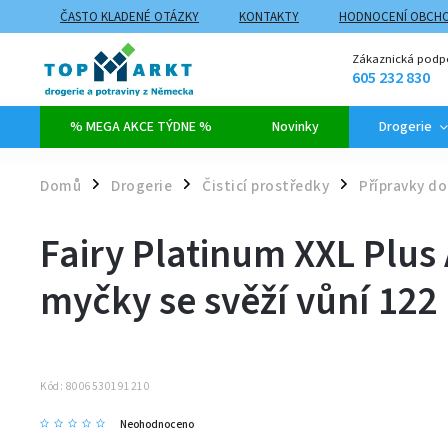
ČASTO KLADENÉ OTÁZKY
KONTAKTY
HODNOCENÍ OBCH
ZPŮSOBY DOPRAVY A PLATBY
PROČ NAKUPOVAT NA TOPMARK
Zákaznická podp
605 232 830
% MEGA AKCE TÝDNE %
Novinky
Drogerie
Domů
Drogerie
Čisticí prostředky
Přípravky d
/
/
/
Fairy Platinum XXL Plus 
myčky se svěží vůní 122
Kód:
8006530191210
Neohodnoceno