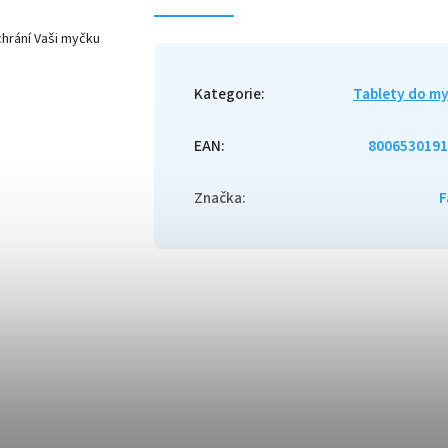
chrání Vaši myčku
Kategorie
:
Tablety do m
EAN
:
8006530191
Značka
:
F