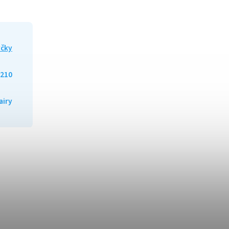
yčky
210
airy