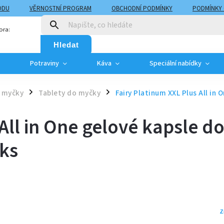
ODU
VĚRNOSTNÍ PROGRAM
OBCHODNÍ PODMÍNKY
PODMÍNKY
T
MOJE OBJEDNÁVKA
ora:
Hledat
Potraviny
Káva
Speciální nabídky
o myčky
Tablety do myčky
Fairy Platinum XXL Plus All in 
/
/
All in One gelové kapsle d
 ks
Z