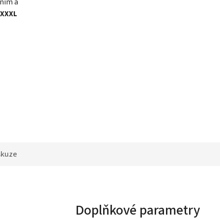
ením a
 XXXL
skuze
Doplňkové parametry