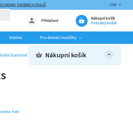
 OCHRANY OSOBNÍCH ÚDAJŮ
CZK
Nákupní košík
Přihlášení
Prázdný košík
Sidolux
Pro domácí mazlíčky
Nákupní košík
pírání barevného prádla 20ks
ks
načka:
Dalli