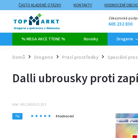
ČASTO KLADENÉ OTÁZKY
KONTAKTY
HODNOCENÍ OBCH
ZPŮSOBY DOPRAVY A PLATBY
PROČ NAKUPOVAT NA TOPMARK
Zákaznická podp
605 232 830
% MEGA AKCE TÝDNE %
Novinky
Drogerie
Domů
Drogerie
Prací prostředky
Speciální pro
/
/
/
Dalli ubrousky proti za
Kód:
4012400521203
4 hodnocení
Tip