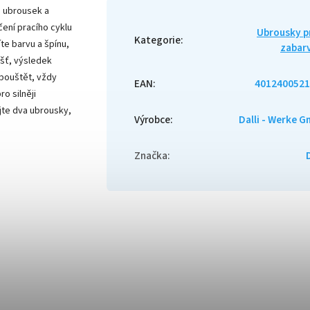
a ubrousek a
čení pracího cyklu
Ubrousky p
Kategorie
:
te barvu a špínu,
zabar
ášť, výsledek
pouštět, vždy
EAN
:
4012400521
ro silněji
ijte dva ubrousky,
Výrobce
:
Dalli - Werke 
Značka
:
D