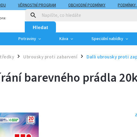
ODU
VĚRNOSTNÍ PROGRAM
OBCHODNÍ PODMÍNKY
PODMÍNKY
T
MOJE OBJEDNÁVKA
ora:
Hledat
Potraviny
Káva
Speciální nabídky
středky
Ubrousky proti zabarvení
Dalli ubrousky proti za
/
/
pírání barevného prádla 20
Z