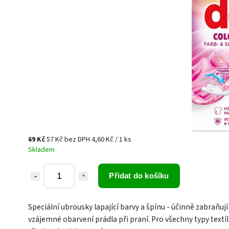
69 Kč
57 Kč bez DPH
4,60 Kč / 1 ks
Skladem
Přidat do košíku
Speciální ubrousky lapající barvy a špínu - účinně zabraňují
vzájemné obarvení prádla při praní. Pro všechny typy textíli