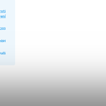
roti
vení
203
GmbH
alli