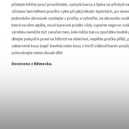
přidejte běžný prací prostředek, vymytá barva a špína se přichytí n
zůstane tam během pracího cyklu při jakýchkoliv teplotách, po skon
jednoduše ubrousek vyndejte z pračky a vyhoďte, na ubrousku uvidí
která na něm ulpěla, nové barevné prádlo vždy vyperte nejprve zvl
výrobku nemůže být zaručen tam, kde může barva zpočátku hodně 
dbejte pokynů k praní na štítcích na oblečení, neplňte pračku příliš, p
zabarvené kusy (např. bavlna) nebo kusy s horší stálostí barev použ
uchovávejte mimo dosah dětí.
Dovezeno z Německa.