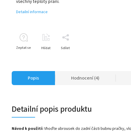
všechny teploty praní.
Detailní informace
Zeptat se
Hlídat
Sdílet
Popis
Hodnocení (4)
Detailní popis produktu
Návod k použití:
Vhoďte ubrousek do zadní části bubnu pračky, vlo