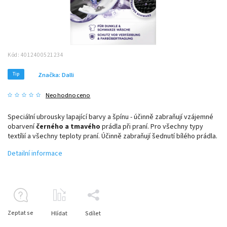
Kód:
4012400521234
Tip
Značka:
Dalli
Neohodnoceno
Speciální ubrousky lapající barvy a špínu - účinně zabraňují vzájemné
obarvení
černého a tmavého
prádla při praní. Pro všechny typy
textílií a všechny teploty praní. Účinně zabraňují šednutí bílého prádla.
Detailní informace
Zeptat se
Hlídat
Sdílet