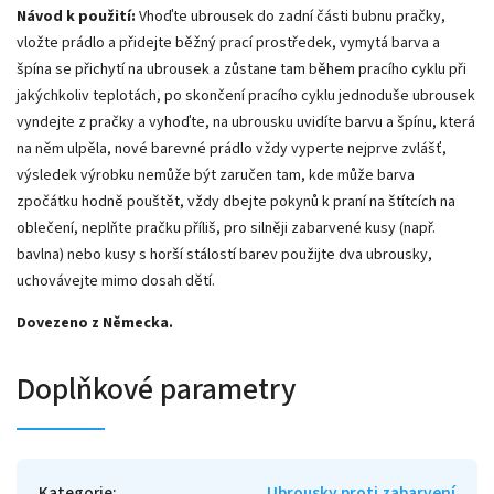
Návod k použití:
Vhoďte ubrousek do zadní části bubnu pračky,
vložte prádlo a přidejte běžný prací prostředek, vymytá barva a
špína se přichytí na ubrousek a zůstane tam během pracího cyklu při
jakýchkoliv teplotách, po skončení pracího cyklu jednoduše ubrousek
vyndejte z pračky a vyhoďte, na ubrousku uvidíte barvu a špínu, která
na něm ulpěla, nové barevné prádlo vždy vyperte nejprve zvlášť,
výsledek výrobku nemůže být zaručen tam, kde může barva
zpočátku hodně pouštět, vždy dbejte pokynů k praní na štítcích na
oblečení, neplňte pračku příliš, pro silněji zabarvené kusy (např.
bavlna) nebo kusy s horší stálostí barev použijte dva ubrousky,
uchovávejte mimo dosah dětí.
Dovezeno z Německa.
Doplňkové parametry
Kategorie
:
Ubrousky proti zabarvení