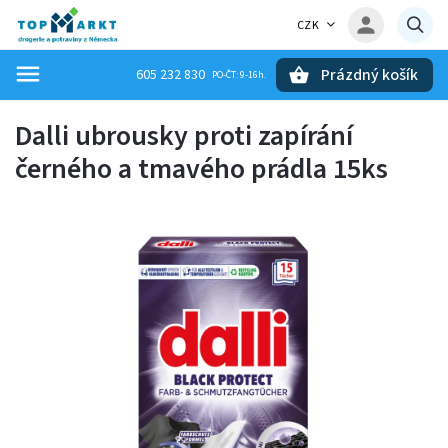
CZK
Prázdný košík
605 232 830
Hledat
Dalli ubrousky proti zapírání
černého a tmavého prádla 15ks