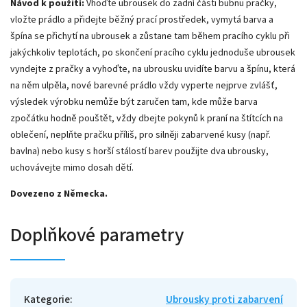
Návod k použití:
Vhoďte ubrousek do zadní části bubnu pračky,
vložte prádlo a přidejte běžný prací prostředek, vymytá barva a
špína se přichytí na ubrousek a zůstane tam během pracího cyklu při
jakýchkoliv teplotách, po skončení pracího cyklu jednoduše ubrousek
vyndejte z pračky a vyhoďte, na ubrousku uvidíte barvu a špínu, která
na něm ulpěla, nové barevné prádlo vždy vyperte nejprve zvlášť,
výsledek výrobku nemůže být zaručen tam, kde může barva
zpočátku hodně pouštět, vždy dbejte pokynů k praní na štítcích na
oblečení, neplňte pračku příliš, pro silněji zabarvené kusy (např.
bavlna) nebo kusy s horší stálostí barev použijte dva ubrousky,
uchovávejte mimo dosah dětí.
Dovezeno z Německa.
Doplňkové parametry
Kategorie
:
Ubrousky proti zabarvení