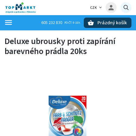
CZK
Prázdný košík
605 232 830
Hledat
Deluxe ubrousky proti zapírání
barevného prádla 20ks