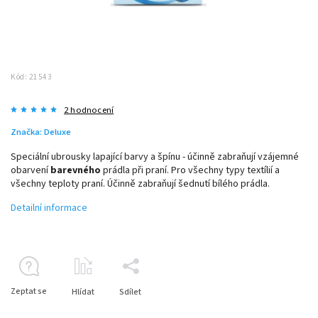
Kód:
21543
2 hodnocení
Značka:
Deluxe
Speciální ubrousky lapající barvy a špínu - účinně zabraňují vzájemné
obarvení
barevného
prádla při praní. Pro všechny typy textílií a
všechny teploty praní. Účinně zabraňují šednutí bílého prádla.
Detailní informace
Zeptat se
Hlídat
Sdílet