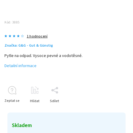
Kód:
3885
1 hodnocení
Značka:
G&G - Gut & Günstig
Pytle na odpad. Vysoce pevné a vodotěsné.
Detailní informace
Zeptat se
Hlídat
Sdílet
Skladem