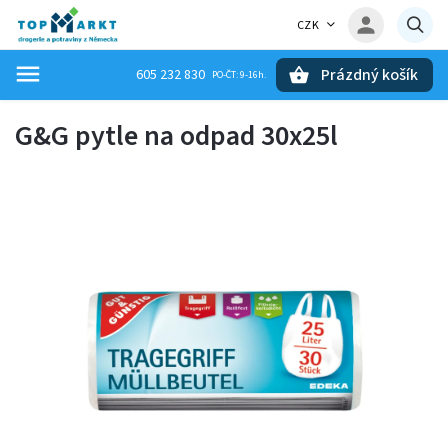
CZK
Prázdný košík
605 232 830
Hledat
G&G pytle na odpad 30x25l