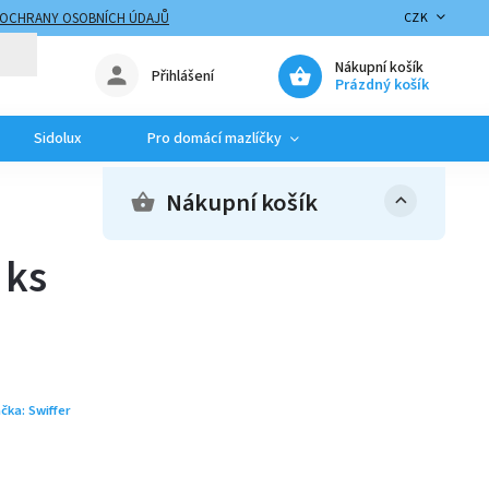
 OCHRANY OSOBNÍCH ÚDAJŮ
CZK
Nákupní košík
Přihlášení
Prázdný košík
Sidolux
Pro domácí mazlíčky
Nákupní košík
 ks
čka:
Swiffer