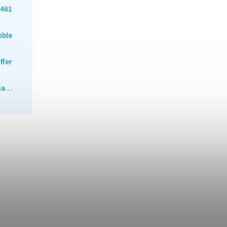
461
mble
ffer
ána…