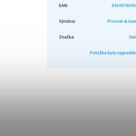
EAN
:
5410076541
Výrobce
:
Procter & Ga
Značka
:
Swi
Položka byla vyprod