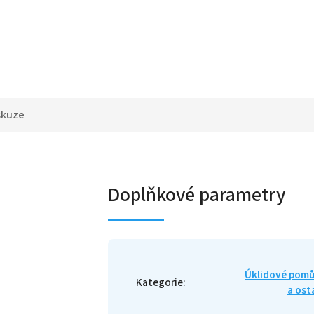
skuze
Doplňkové parametry
Úklidové pom
Kategorie
:
a ost