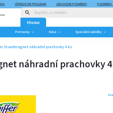
ODU
VĚRNOSTNÍ PROGRAM
OBCHODNÍ PODMÍNKY
PODMÍNKY
T
MOJE OBJEDNÁVKA
ora:
Hledat
Potraviny
Káva
Speciální nabídky
ter Staubmagnet náhradní prachovky 4 ks
gnet náhradní prachovky 4
Zna