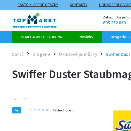
ČASTO KLADENÉ OTÁZKY
KONTAKTY
HODNOCENÍ OBCH
ZPŮSOBY DOPRAVY A PLATBY
PROČ NAKUPOVAT NA TOPMARK
Zákaznická podp
605 232 830
% MEGA AKCE TÝDNE %
Novinky
Drogerie
Domů
Drogerie
Úklidové pomůcky
Swiffer Dus
/
/
/
Swiffer Duster Staubma
Kód:
17239
Neohodnoceno
Tip