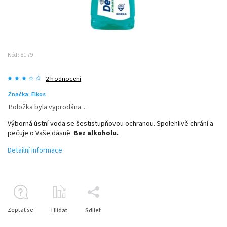
Kód:
8179
2 hodnocení
Značka:
Elkos
Položka byla vyprodána…
Výborná ústní voda se šestistupňovou ochranou. Spolehlivě chrání a
pečuje o Vaše dásně.
Bez alkoholu.
Detailní informace
Zeptat se
Hlídat
Sdílet