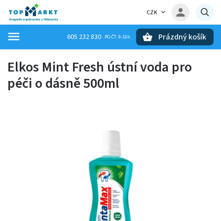
CZK
Prázdný košík
605 232 830
Hledat
Elkos Mint Fresh ústní voda pro
péči o dásně 500ml