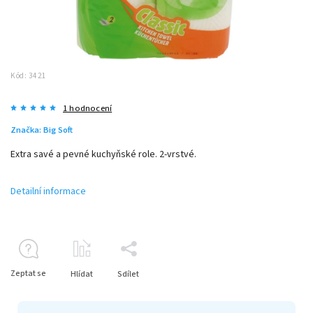
Kód:
3421
1 hodnocení
Značka:
Big Soft
Extra savé a pevné kuchyňské role. 2-vrstvé.
Detailní informace
Zeptat se
Hlídat
Sdílet