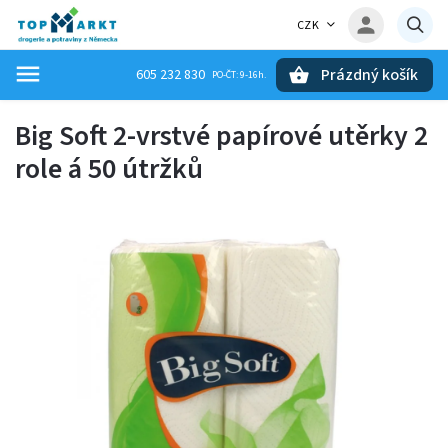
CZK
Prázdný košík
605 232 830
Hledat
Big Soft 2-vrstvé papírové utěrky 2
role á 50 útržků