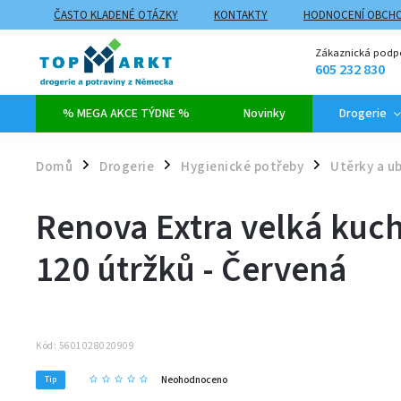
ČASTO KLADENÉ OTÁZKY
KONTAKTY
HODNOCENÍ OBCH
ZPŮSOBY DOPRAVY A PLATBY
PROČ NAKUPOVAT NA TOPMARK
Zákaznická podp
605 232 830
% MEGA AKCE TÝDNE %
Novinky
Drogerie
Domů
Drogerie
Hygienické potřeby
Utěrky a u
/
/
/
Renova Extra velká kuch
120 útržků - Červená
Kód:
5601028020909
Neohodnoceno
Tip