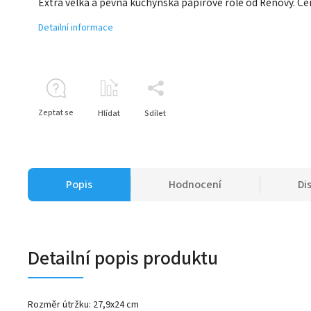
Extra velká a pevná kuchyňská papírové role od Renovy. Č
Detailní informace
Zeptat se
Hlídat
Sdílet
Popis
Hodnocení
Di
Detailní popis produktu
Rozměr útržku: 27,9x24 cm