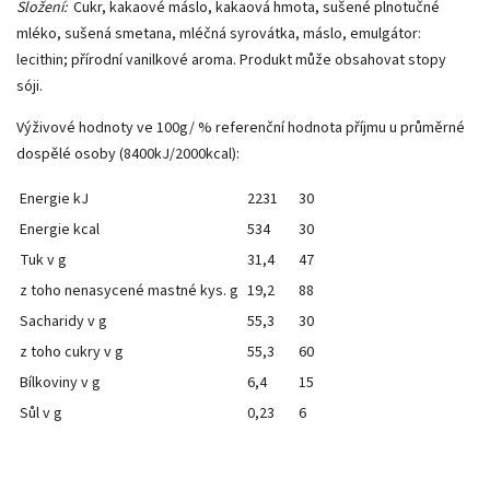
Složení:
Cukr, kakaové máslo, kakaová hmota, sušené plnotučné
mléko, sušená smetana, mléčná syrovátka, máslo, emulgátor:
lecithin; přírodní vanilkové aroma. Produkt může obsahovat stopy
sóji.
Výživové hodnoty ve 100g/ % referenční hodnota příjmu u průměrné
dospělé osoby (8400kJ/2000kcal):
Energie kJ
2231
30
Energie kcal
534
30
Tuk v g
31,4
47
z toho nenasycené mastné kys. g
19,2
88
Sacharidy v g
55,3
30
z toho cukry v g
55,3
60
Bílkoviny v g
6,4
15
Sůl v g
0,23
6