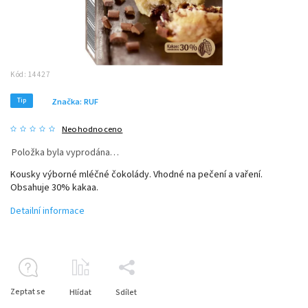
Kód:
14427
Tip
Značka:
RUF
Neohodnoceno
Položka byla vyprodána…
Kousky výborné mléčné čokolády. Vhodné na pečení a vaření.
Obsahuje 30% kakaa.
Detailní informace
Zeptat se
Hlídat
Sdílet