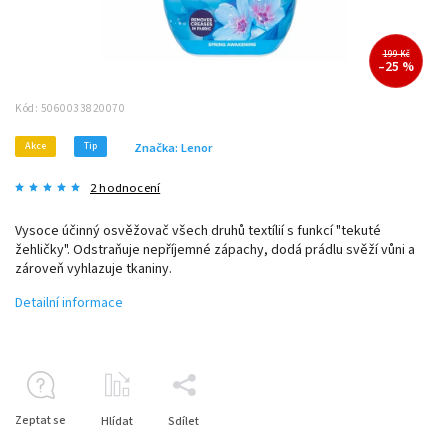
199 Kč
–25 %
Kód:
5060033820070
Akce
Tip
Značka:
Lenor
2 hodnocení
Vysoce účinný osvěžovač všech druhů textílií s funkcí "tekuté
žehličky". Odstraňuje nepříjemné zápachy, dodá prádlu svěží vůni a
zároveň vyhlazuje tkaniny.
Detailní informace
Zeptat se
Hlídat
Sdílet