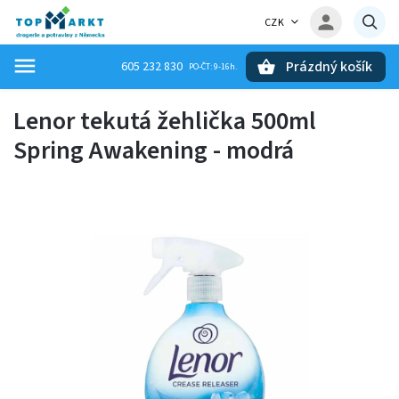
CZK
Prázdný košík
605 232 830
Hledat
Lenor tekutá žehlička 500ml
Spring Awakening - modrá