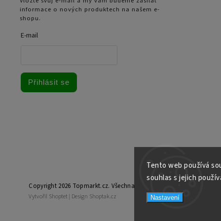
Vložte svůj e-mail a my vám budeme zasílat
informace o nových produktech na našem e-
shopu.
E-mail
Přihlásit se
Tento web používá sou
souhlas s jejich použív
Copyright 2026
Topmarkt.cz
. Všechna práva vyhrazena.
Vytvořil
Shoptet
| Design
Shoptak.cz
Nastavení