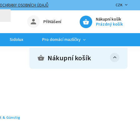
 OCHRANY OSOBNÍCH ÚDAJŮ
CZK
Nákupní košík
Přihlášení
Prázdný košík
Sidolux
Pro domácí mazlíčky
Nákupní košík
t & Günstig