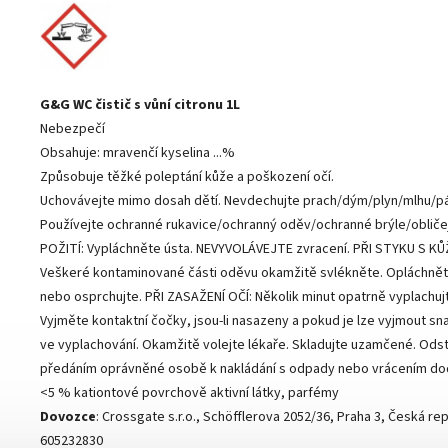
G&G WC čistič s vůní citronu 1L
Nebezpečí
Obsahuje: mravenčí kyselina ...%
Způsobuje těžké poleptání kůže a poškození očí.
Uchovávejte mimo dosah dětí. Nevdechujte prach/dým/plyn/mlhu/pá
Používejte ochranné rukavice/ochranný oděv/ochranné brýle/obličejo
POŽITÍ: Vypláchněte ústa. NEVYVOLÁVEJTE zvracení. PŘI STYKU S KŮŽÍ
Veškeré kontaminované části oděvu okamžitě svlékněte. Opláchnět
nebo osprchujte. PŘI ZASAŽENÍ OČÍ: Několik minut opatrně vyplachuj
Vyjměte kontaktní čočky, jsou-li nasazeny a pokud je lze vyjmout sn
ve vyplachování. Okamžitě volejte lékaře. Skladujte uzamčené. Ods
předáním oprávněné osobě k nakládání s odpady nebo vrácením dod
<5 % kationtové povrchově aktivní látky, parfémy
Dovozce
: Crossgate s.r.o., Schöfflerova 2052/36, Praha 3, Česká rep
605232830