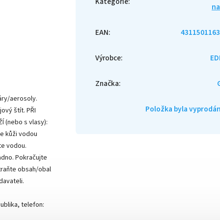
Kategorie
:
na
EAN
:
4311501163
Výrobce
:
ED
Značka
:
ry/aerosoly.
Položka byla vyprod
vý štít. PŘI
 (nebo s vlasy):
e kůži vodou
te vodou.
adno. Pokračujte
traňte obsah/obal
avateli.
ublika, telefon: