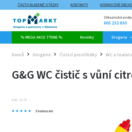
ČASTO KLADENÉ OTÁZKY
KONTAKTY
HODNOCENÍ OBCH
ZPŮSOBY DOPRAVY A PLATBY
PROČ NAKUPOVAT NA TOPMARK
Zákaznická podp
605 232 830
% MEGA AKCE TÝDNE %
Novinky
Drogerie
Domů
Drogerie
Čisticí prostředky
WC a toalet
/
/
/
G&G WC čistič s vůní cit
Kód:
2179
3 hodnocení