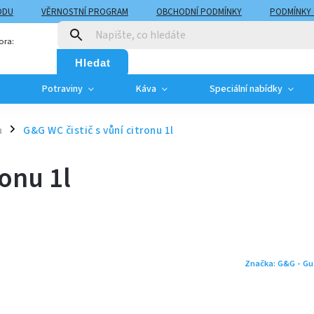
ODU
VĚRNOSTNÍ PROGRAM
OBCHODNÍ PODMÍNKY
PODMÍNKY
T
MOJE OBJEDNÁVKA
ora:
Hledat
Potraviny
Káva
Speciální nabídky
a
G&G WC čistič s vůní citronu 1l
/
ronu 1l
Značka:
G&G - Gu