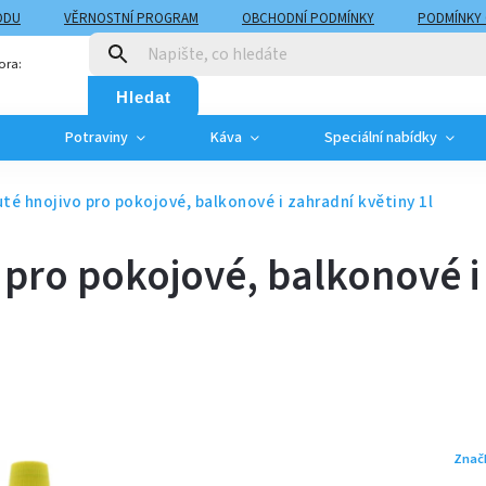
ODU
VĚRNOSTNÍ PROGRAM
OBCHODNÍ PODMÍNKY
PODMÍNKY
T
MOJE OBJEDNÁVKA
ora:
Hledat
Potraviny
Káva
Speciální nabídky
uté hnojivo pro pokojové, balkonové i zahradní květiny 1l
 pro pokojové, balkonové i
Znač