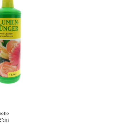
mnoho
ích i