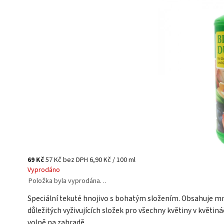
69 Kč
57 Kč bez DPH
6,90 Kč / 100 ml
Vyprodáno
Položka byla vyprodána…
Speciální tekuté hnojivo s bohatým složením. Obsahuje 
důležitých vyživujících složek pro všechny květiny v květináč
volně na zahradě.