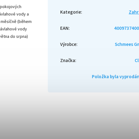
 pokojových
Kategorie
:
Zahr
závlahové vody a
1x měsíčně (během
EAN
:
4009737400
 závlahové vody
větna do srpna)
Výrobce
:
Schmees G
Značka
:
C
Položka byla vyprod