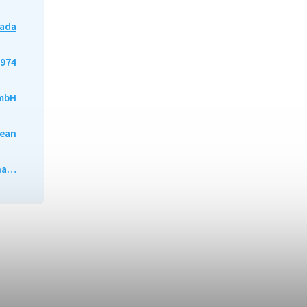
ada
974
mbH
lean
ána…