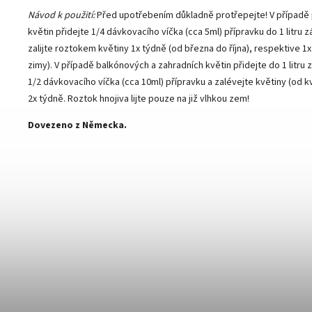
Návod k použití:
Před upotřebením důkladně protřepejte! V případě
květin přidejte 1/4 dávkovacího víčka (cca 5ml) přípravku do 1 litru 
zalijte roztokem květiny 1x týdně (od března do října), respektive 
zimy). V případě balkónových a zahradních květin přidejte do 1 litru
1/2 dávkovacího víčka (cca 10ml) přípravku a zalévejte květiny (od k
2x týdně. Roztok hnojiva lijte pouze na již vlhkou zem!
Dovezeno z Německa.