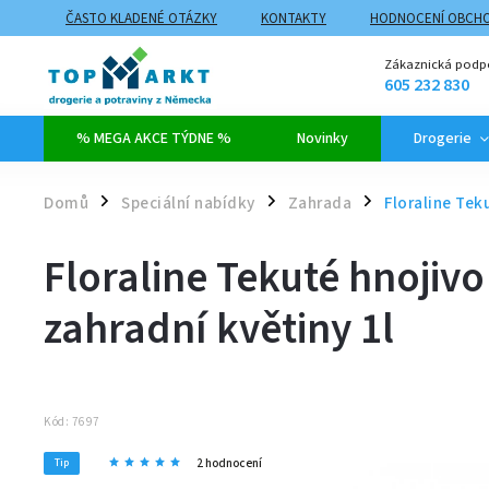
ČASTO KLADENÉ OTÁZKY
KONTAKTY
HODNOCENÍ OBCH
ZPŮSOBY DOPRAVY A PLATBY
PROČ NAKUPOVAT NA TOPMARK
Zákaznická podp
605 232 830
% MEGA AKCE TÝDNE %
Novinky
Drogerie
Domů
Speciální nabídky
Zahrada
Floraline Tek
/
/
/
Floraline Tekuté hnojivo
zahradní květiny 1l
Kód:
7697
2 hodnocení
Tip