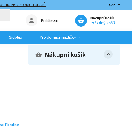
 OCHRANY OSOBNÍCH ÚDAJŮ
CZK
Nákupní košík
Přihlášení
Prázdný košík
Sidolux
Pro domácí mazlíčky
Nákupní košík
ka:
Floraline