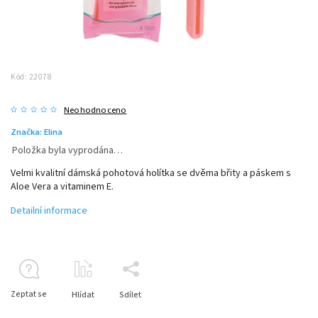
Kód:
22078
Neohodnoceno
Značka:
Elina
Položka byla vyprodána…
Velmi kvalitní dámská pohotová holítka se dvěma břity a páskem s
Aloe Vera a vitaminem E.
Detailní informace
Zeptat se
Hlídat
Sdílet