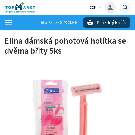
CZK
Prázdný košík
605 232 830
Hledat
Elina dámská pohotová holítka se
dvěma břity 5ks