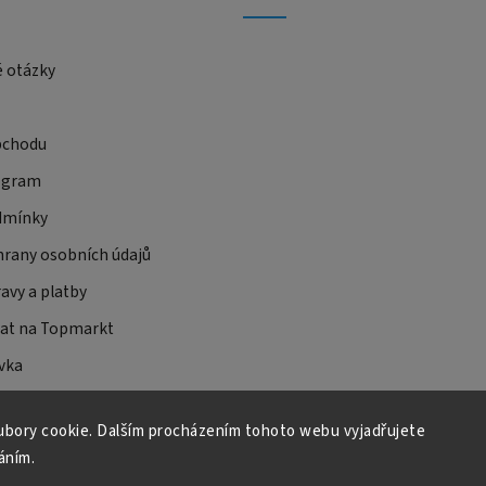
é otázky
bchodu
ogram
dmínky
rany osobních údajů
avy a platby
at na Topmarkt
vka
bory cookie. Dalším procházením tohoto webu vyjadřujete
áním.