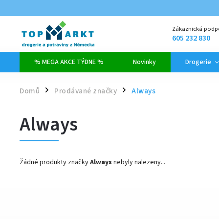
Zákaznická podp
605 232 830
% MEGA AKCE TÝDNE %
Novinky
Drogerie
Domů
Prodávané značky
Always
/
/
Always
Žádné produkty značky
Always
nebyly nalezeny...