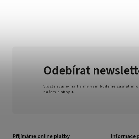
Odebírat newslett
Vložte svůj e-mail a my vám budeme zasílat in
našem e-shopu.
Přijímáme online platby
Informace 