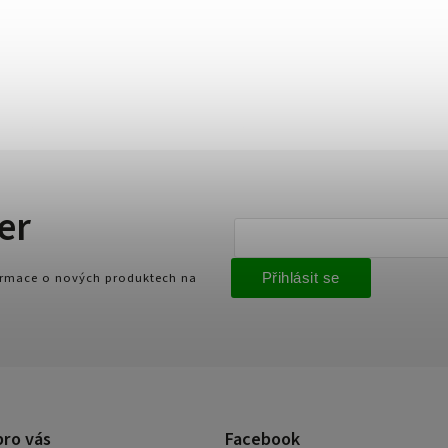
er
formace o nových produktech na
Přihlásit se
pro vás
Facebook