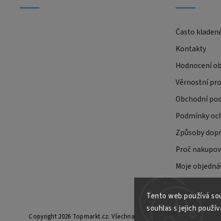
Často kladen
Kontakty
Hodnocení o
Věrnostní pr
Obchodní po
Podmínky och
Způsoby dopr
Proč nakupov
Moje objedná
Tento web používá sou
souhlas s jejich použív
Copyright 2026
Topmarkt.cz
. Všechna práva vyhrazena.