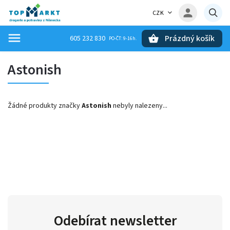
CZK
Prázdný košík
605 232 830
Hledat
Astonish
Žádné produkty značky
Astonish
nebyly nalezeny...
Odebírat newsletter