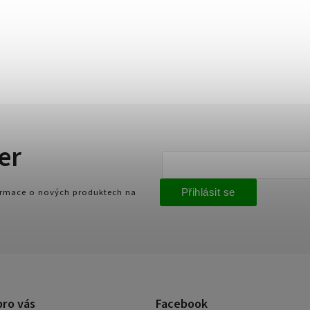
er
formace o nových produktech na
Přihlásit se
pro vás
Facebook