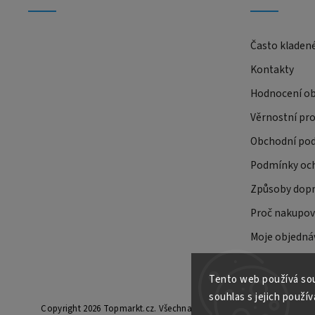
Často kladen
Kontakty
Hodnocení o
Věrnostní pr
Obchodní po
Podmínky och
Způsoby dopr
Proč nakupov
Moje objedná
Tento web používá sou
souhlas s jejich použív
Copyright 2026
Topmarkt.cz
. Všechna práva vyhrazena.