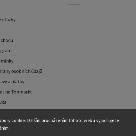
é otázky
bchodu
ogram
dmínky
rany osobních údajů
avy a platby
at na Topmarkt
vka
bory cookie. Dalším procházením tohoto webu vyjadřujete
áním.