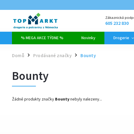
Zákaznická podp
605 232 830
% MEGA AKCE TÝDNE %
Novinky
Drogerie
Domů
Prodávané značky
Bounty
/
/
Bounty
Žádné produkty značky
Bounty
nebyly nalezeny...