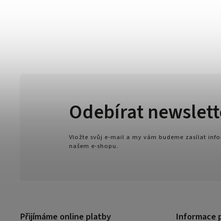
Odebírat newslett
Vložte svůj e-mail a my vám budeme zasílat in
našem e-shopu.
Přijímáme online platby
Informace 