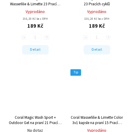
Wasserlilie & Limette 23 Pracích
23 Pracích cyklů
cyklů
Vyprodáno
Vyprodáno
156,20 Kč bez DPH
156,20 Kč bez DPH
189 Kč
189 Kč
Detail
Detail
Tip
Coral Magic Wash Sport +
Coral Wasserlilie & Limette Color
Outdoor Gel na praní 21 Pracích
3v1 kapsle na praní 15 Pracích
cyklů
cyklů
Na dotaz
Vyprodáno