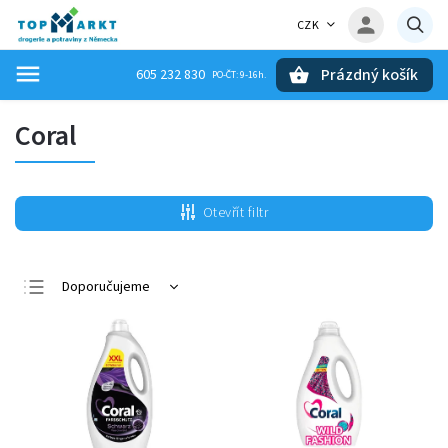
CZK
Prázdný košík
605 232 830
Hledat
Coral
Otevřít filtr
Doporučujeme
Nejlevnější
Nejdražší
Nejprodávanější
Abecedně