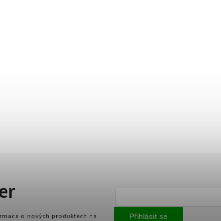
er
formace o nových produktech na
Přihlásit se