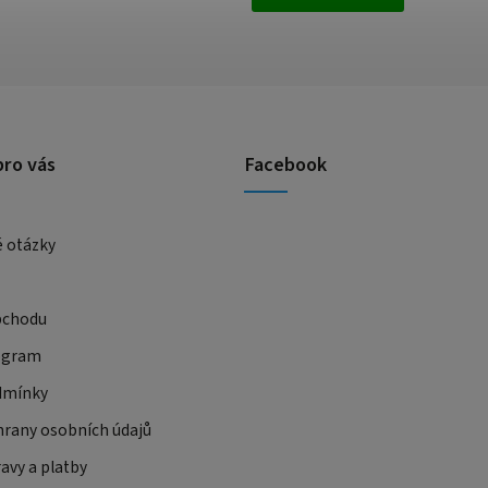
pro vás
Facebook
é otázky
bchodu
ogram
dmínky
rany osobních údajů
avy a platby