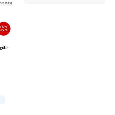
30195737
629 Kč
–27 %
gular -