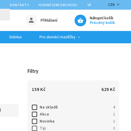
CZK
Y
KONTAKTY
HODNOCENÍ OBCHODU
VĚRNOSTNÍ PROGRAM
Nákupní košík
Přihlášení
Prázdný košík
Sidolux
Pro domácí mazlíčky
Filtry
159
Kč
629
Kč
Na skladě
4
ě
Akce
1
Novinka
1
Tip
0