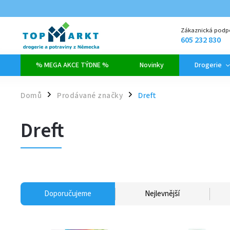
Zákaznická podp
605 232 830
% MEGA AKCE TÝDNE %
Novinky
Drogerie
Domů
Prodávané značky
Dreft
/
/
Dreft
Doporučujeme
Nejlevnější