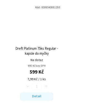
Kód:
8006540881293
Dreft Platinum 75ks Regular -
kapsle do myčky
Na dotaz
495 Kč bez DPH
599 Kč
7,99 Kč / 1 ks
Detail