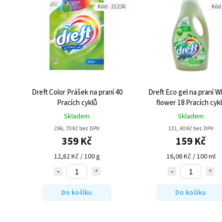
Kód:
21236
Kód
Dreft Color Prášek na praní 40
Dreft Eco gel na praní W
Pracích cyklů
flower 18 Pracích cyk
Skladem
Skladem
296,70 Kč bez DPH
131,40 Kč bez DPH
359 Kč
159 Kč
12,82 Kč / 100 g
16,06 Kč / 100 ml
Do košíku
Do košíku