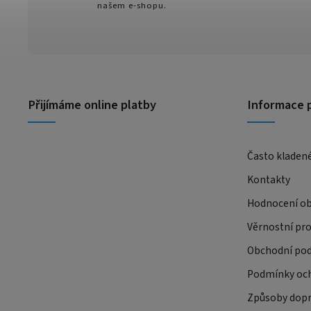
našem e-shopu.
Přijímáme online platby
Informace 
Často kladen
Kontakty
Hodnocení o
Věrnostní pr
Obchodní po
Podmínky och
Způsoby dopr