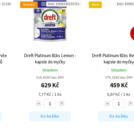
:
21234
Kód:
8006530195782
Kód:
80065
Novinka
Akce
hite
Dreft Platinum 81ks Lemon -
Dreft Platinum 81ks Re
lů
kapsle do myčky
kapsle do myčky
Skladem
Skladem
519,80 Kč bez DPH
379,30 Kč bez DPH
629 Kč
459 Kč
7,77 Kč / 1 ks
5,67 Kč / 1 ks
Do košíku
Do košíku