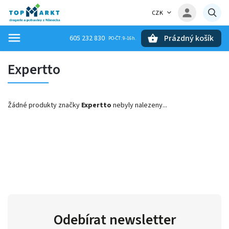
CZK
Prázdný košík
605 232 830
Hledat
Expertto
Žádné produkty značky
Expertto
nebyly nalezeny...
Odebírat newsletter