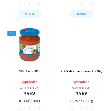
Detail
Detail
Tip
G&G Lečo 680g
G&G Máslové sušenky 2x200g
Vyprodáno
Vyprodáno
52,70 Kč bez DPH
70,50 Kč bez DPH
59 Kč
79 Kč
8,81 Kč / 100 g
19,75 Kč / 100 g