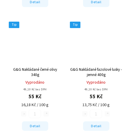
Detail
Detail
Tip
Tip
G&G Nakládané černé olivy
G&G Nakládané fazolové lusky -
340g
jemné 400g
Vyprodáno
Vyprodáno
49,10 Kč bez DPH
49,10 Kč bez DPH
55 Kč
55 Kč
16,18 Kč / 100 g
13,75 Kč / 100 g
Detail
Detail