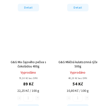
Detail
Detail
G&G Mix čajového pečiva s
G&G Mléčná kulatozrnná rýže
čokoládou 400g
500g
Vyprodáno
Vyprodáno
79,50 Kč bez DPH
48,20 Kč bez DPH
89 Kč
54 Kč
22,25 Kč / 100 g
10,80 Kč / 100 g