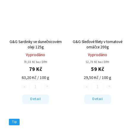
G&G Sardinky ve slunečnicovém
G&G Sleďové filety v tomatové
oleji 125g
omáčce 200g
Vyprodáno
Vyprodáno
70,50 Kč bez DPH
52,70 Kč bez DPH
79 Kč
59 Kč
63,20 Kč / 100 g
29,50 Kč / 100 g
Detail
Detail
Tip