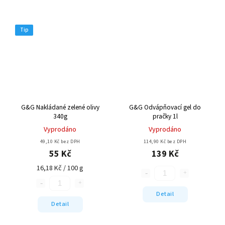
Tip
G&G Nakládané zelené olivy
G&G Odvápňovací gel do
340g
pračky 1l
Vyprodáno
Vyprodáno
49,10 Kč bez DPH
114,90 Kč bez DPH
55 Kč
139 Kč
16,18 Kč / 100 g
Detail
Detail