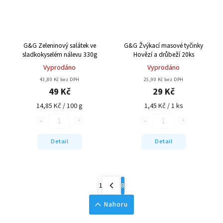
G&G Zeleninový salátek ve
G&G Žvýkací masové tyčinky
sladkokyselém nálevu 330g
Hovězí a drůbeží 20ks
Vyprodáno
Vyprodáno
43,80 Kč bez DPH
25,90 Kč bez DPH
49 Kč
29 Kč
14,85 Kč / 100 g
1,45 Kč / 1 ks
Detail
Detail
1
8
Nahoru