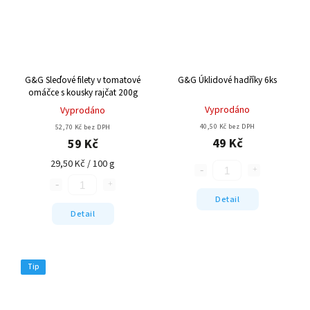
G&G Sleďové filety v tomatové
G&G Úklidové hadříky 6ks
omáčce s kousky rajčat 200g
Vyprodáno
Vyprodáno
40,50 Kč bez DPH
52,70 Kč bez DPH
49 Kč
59 Kč
29,50 Kč / 100 g
Detail
Detail
Tip