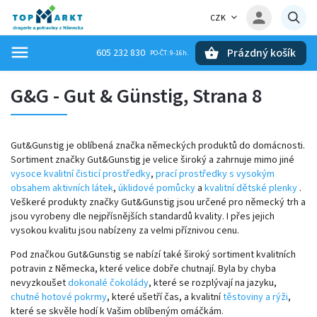
CZK
Prázdný košík
605 232 830
Hledat
G&G - Gut & Günstig
, Strana 8
Gut&Gunstig je oblíbená značka německých produktů do domácnosti.
Sortiment značky Gut&Gunstig je velice široký a zahrnuje mimo jiné
vysoce kvalitní čisticí prostředky
,
prací prostředky s vysokým
obsahem aktivních látek
,
úklidové pomůcky
a
kvalitní dětské plenky
.
Veškeré produkty značky Gut&Gunstig jsou určené pro německý trh a
jsou vyrobeny dle nejpřísnějších standardů kvality. I přes jejich
vysokou kvalitu jsou nabízeny za velmi příznivou cenu.
Pod značkou Gut&Gunstig se nabízí také široký sortiment kvalitních
potravin z Německa, které velice dobře chutnají. Byla by chyba
nevyzkoušet
dokonalé čokolády
, které se rozplývají na jazyku,
chutné hotové pokrmy
, které ušetří čas, a kvalitní
těstoviny a rýži
,
které se skvěle hodí k Vašim oblíbeným omáčkám.