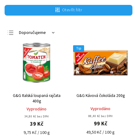
Otevřít filtr
Doporučujeme
Nejlevnější
Tip
Nejdražší
Nejprodávanější
Abecedně
G&G Italská loupaná rajčata
G&G Kávová čokoláda 200g
400g
Vyprodáno
Vyprodáno
88,40 Kč bez DPH
34,80 Kč bez DPH
99 Kč
39 Kč
49,50 Kč / 100 g
9,75 Kč / 100 g