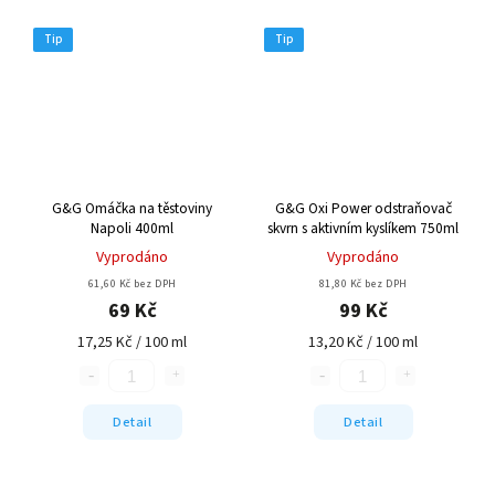
Tip
Tip
G&G Omáčka na těstoviny
G&G Oxi Power odstraňovač
Napoli 400ml
skvrn s aktivním kyslíkem 750ml
Vyprodáno
Vyprodáno
61,60 Kč bez DPH
81,80 Kč bez DPH
69 Kč
99 Kč
17,25 Kč / 100 ml
13,20 Kč / 100 ml
Detail
Detail