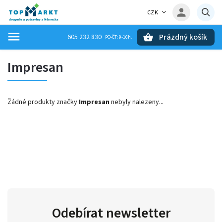
CZK
Prázdný košík
605 232 830
Hledat
Impresan
Žádné produkty značky
Impresan
nebyly nalezeny...
Odebírat newsletter