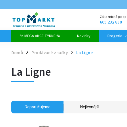
Zákaznická podp
605 232 830
% MEGA AKCE TÝDNE %
Novinky
Drogerie
Domů
Prodávané značky
La Ligne
/
/
La Ligne
Doporučujeme
Nejlevnější