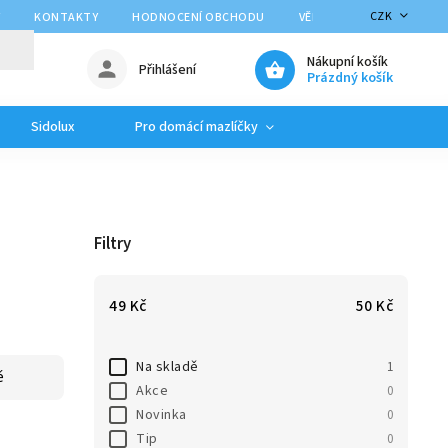
CZK
Y
KONTAKTY
HODNOCENÍ OBCHODU
VĚRNOSTNÍ PROGRAM
Nákupní košík
Přihlášení
Prázdný košík
Sidolux
Pro domácí mazlíčky
Filtry
49
Kč
50
Kč
Na skladě
1
ě
Akce
0
Novinka
0
Tip
0