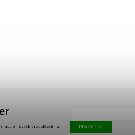
er
formace o nových produktech na
Přihlásit se