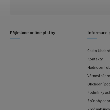
Přijímáme online platby
Informace 
Často kladen
Kontakty
Hodnocení o
Věrnostní pr
Obchodní po
Podmínky och
Způsoby dopr
Proč nakupov