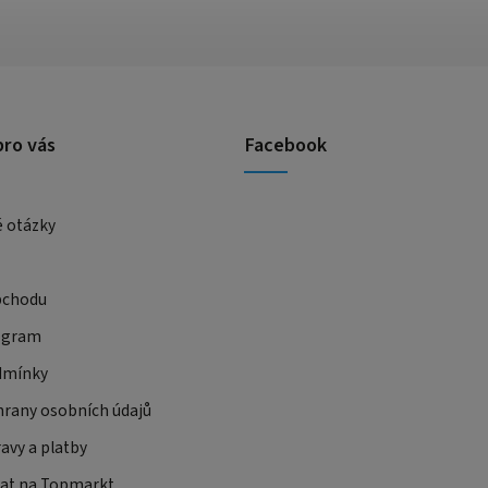
pro vás
Facebook
é otázky
bchodu
ogram
dmínky
rany osobních údajů
avy a platby
at na Topmarkt