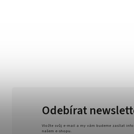
Odebírat newslett
Vložte svůj e-mail a my vám budeme zasílat in
našem e-shopu.