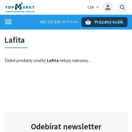
CZK
Prázdný košík
605 232 830
Hledat
Lafita
Žádné produkty značky
Lafita
nebyly nalezeny...
Odebírat newsletter